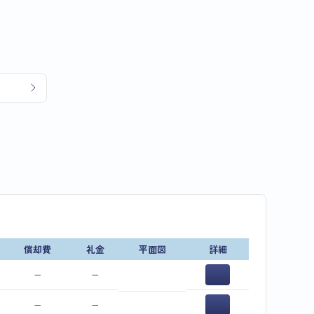
償却費
礼金
平面図
詳細
−
−
−
−