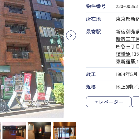
物件番号
230​-​00353
所在地
東京都新宿区
最寄駅
新宿御苑
新宿三丁
四谷三丁
曙橋駅
13
東新宿駅
竣工
1984年5月
規模
地上9階／
エレベーター