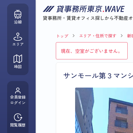
貸事務所・賃貸オフィス探しから
不動産オ
沿線
エリア・住所で探す
新
トップ
エリア
現在、空室がございません。
地図
サンモール第３マン
会員登録
ログイン
閲覧履歴