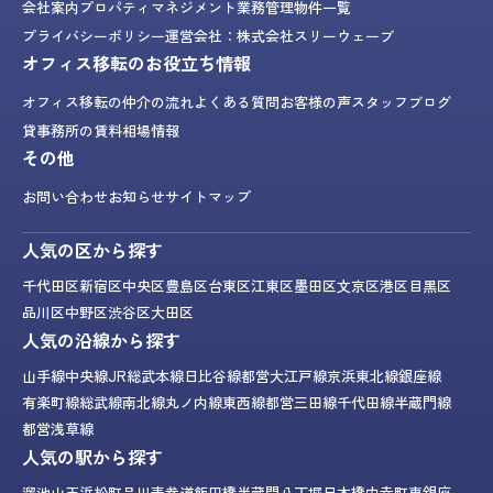
会社案内
プロパティマネジメント業務
管理物件一覧
プライバシーポリシー
運営会社：株式会社スリーウェーブ
オフィス移転のお役立ち情報
オフィス移転の仲介の流れ
よくある質問
お客様の声
スタッフブログ
貸事務所の賃料相場情報
その他
お問い合わせ
お知らせ
サイトマップ
人気の区から探す
千代田区
新宿区
中央区
豊島区
台東区
江東区
墨田区
文京区
港区
目黒区
品川区
中野区
渋谷区
大田区
人気の沿線から探す
山手線
中央線
JR総武本線
日比谷線
都営大江戸線
京浜東北線
銀座線
有楽町線
総武線
南北線
丸ノ内線
東西線
都営三田線
千代田線
半蔵門線
都営浅草線
人気の駅から探す
溜池山王
浜松町
品川
表参道
飯田橋
半蔵門
八丁堀
日本橋
内幸町
東銀座