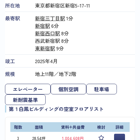
所在地
東京都新宿区新宿5-17-11
最寄駅
新宿三丁目駅
1分
新宿駅
6分
新宿西口駅
8分
西武新宿駅
8分
東新宿駅
9分
竣工
2025年4月
規模
地上11階／地下2階
エレベーター
個別空調
駐車場
新耐震基準
第１白鳳ビルディングの空室フロアリスト
階数
面積
賃料+共益費
検討
詳細
3
28.54坪
1,004,608円