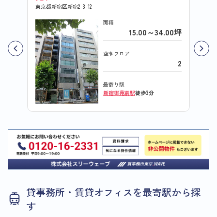
東京都新宿区新宿2-3-12
東京都新
面積
15.00～34.00坪
空きフロア
2
最寄り駅
新宿御苑前駅
徒歩3分
貸事務所・賃貸オフィスを最寄駅から探
す