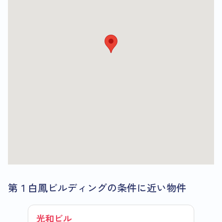
第１白鳳ビルディングの条件に近い物件
光和ビル
新宿