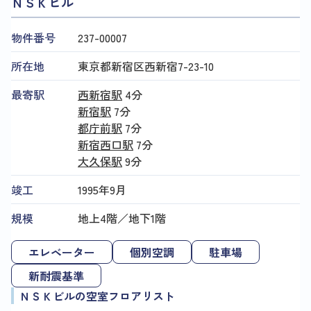
ＮＳＫビル
物件番号
237​-​00007
所在地
東京都新宿区西新宿7-23-10
最寄駅
西新宿駅
4分
新宿駅
7分
都庁前駅
7分
新宿西口駅
7分
大久保駅
9分
竣工
1995年9月
規模
地上4階／地下1階
エレベーター
個別空調
駐車場
新耐震基準
ＮＳＫビルの空室フロアリスト