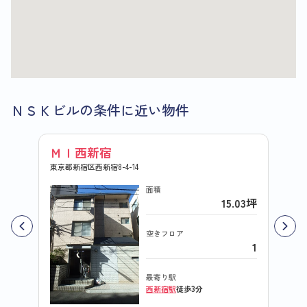
ＮＳＫビルの条件に近い物件
ＭＩ西新宿
ＳＫ
東京都新宿区西新宿8-4-14
東京都新
面積
15.03坪
空きフロア
1
最寄り駅
西新宿駅
徒歩3分