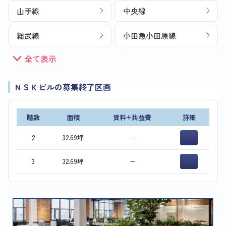
山手線
中央線
総武線
小田急小田原線
全て表示
ＮＳＫビルの募集終了区画
階数
面積
賃料+共益費
詳細
2
32.69坪
−
3
32.69坪
−