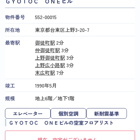
ＧＹＯＴＯＣ ＯＮＥビル
物件番号
552​-​00015
所在地
東京都台東区上野3-20-7
最寄駅
御徒町駅
2分
仲御徒町駅
3分
上野御徒町駅
3分
上野広小路駅
3分
末広町駅
7分
竣工
1990年5月
規模
地上6階／地下1階
エレベーター
個別空調
新耐震基準
ＧＹＯＴＯＣ ＯＮＥビルの空室フロアリスト
現在、空室がございません。