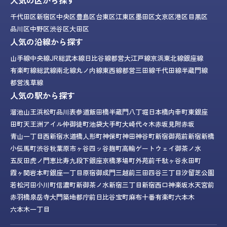
千代田区
新宿区
中央区
豊島区
台東区
江東区
墨田区
文京区
港区
目黒区
品川区
中野区
渋谷区
大田区
人気の沿線から探す
山手線
中央線
JR総武本線
日比谷線
都営大江戸線
京浜東北線
銀座線
有楽町線
総武線
南北線
丸ノ内線
東西線
都営三田線
千代田線
半蔵門線
都営浅草線
人気の駅から探す
溜池山王
浜松町
品川
表参道
飯田橋
半蔵門
八丁堀
日本橋
内幸町
東銀座
田町
天王洲アイル
仲御徒町
池袋
大手町
大崎
代々木
赤坂見附
赤坂
青山一丁目
西新宿
水道橋
人形町
神保町
神田
神谷町
新宿御苑前
新宿
新橋
小伝馬町
渋谷
秋葉原
市ヶ谷
四ッ谷
麹町
高輪ゲートウェイ
御茶ノ水
五反田
虎ノ門
恵比寿
九段下
銀座
京橋
茅場町
外苑前
千駄ヶ谷
永田町
霞ヶ関
岩本町
銀座一丁目
原宿
御成門
三越前
三田
四谷三丁目
汐留
芝公園
若松河田
小川町
信濃町
新御茶ノ水
新宿三丁目
新宿西口
神楽坂
水天宮前
赤羽橋
泉岳寺
大門
築地
都庁前
日比谷
宝町
麻布十番
有楽町
六本木
六本木一丁目