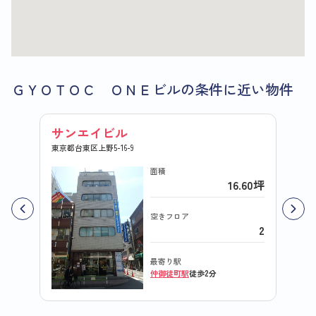
ＧＹＯＴＯＣ ＯＮＥビルの条件に近い物件
サンエイビル
朝日
東京都台東区上野5-16-9
東京都台
面積
16.60坪
空きフロア
2
最寄り駅
仲御徒町駅
徒歩2分