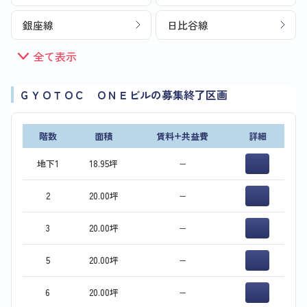
銀座線
日比谷線
全て表示
ＧＹＯＴＯＣ ＯＮＥビルの募集終了区画
階数
面積
賃料+共益費
詳細
地下1
18.95坪
−
2
20.00坪
−
3
20.00坪
−
5
20.00坪
−
6
20.00坪
−