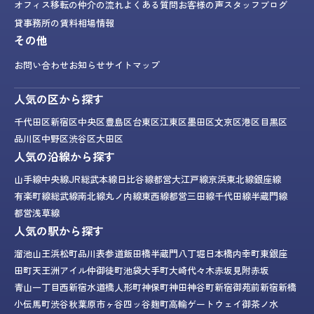
オフィス移転の仲介の流れ
よくある質問
お客様の声
スタッフブログ
貸事務所の賃料相場情報
その他
お問い合わせ
お知らせ
サイトマップ
人気の区から探す
千代田区
新宿区
中央区
豊島区
台東区
江東区
墨田区
文京区
港区
目黒区
品川区
中野区
渋谷区
大田区
人気の沿線から探す
山手線
中央線
JR総武本線
日比谷線
都営大江戸線
京浜東北線
銀座線
有楽町線
総武線
南北線
丸ノ内線
東西線
都営三田線
千代田線
半蔵門線
都営浅草線
人気の駅から探す
溜池山王
浜松町
品川
表参道
飯田橋
半蔵門
八丁堀
日本橋
内幸町
東銀座
田町
天王洲アイル
仲御徒町
池袋
大手町
大崎
代々木
赤坂見附
赤坂
青山一丁目
西新宿
水道橋
人形町
神保町
神田
神谷町
新宿御苑前
新宿
新橋
小伝馬町
渋谷
秋葉原
市ヶ谷
四ッ谷
麹町
高輪ゲートウェイ
御茶ノ水