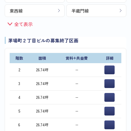
東西線
半蔵門線
全て表示
茅場町２丁目ビルの募集終了区画
階数
面積
賃料+共益費
詳細
2
26.74坪
−
3
26.74坪
−
4
26.74坪
−
5
26.74坪
−
6
26.74坪
−