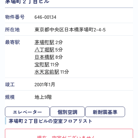
茅場町２丁目ビル
物件番号
646​-​00134
所在地
東京都中央区日本橋茅場町2-4-5
最寄駅
茅場町駅
2分
八丁堀駅
5分
日本橋駅
8分
宝町駅
11分
水天宮前駅
11分
竣工
2001年1月
規模
地上9階
エレベーター
個別空調
新耐震基準
茅場町２丁目ビルの空室フロアリスト
現在、空室がございません。