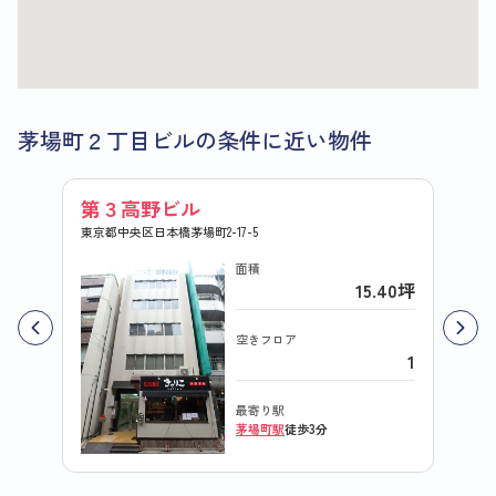
茅場町２丁目ビルの条件に近い物件
第３高野ビル
第１
東京都中央区日本橋茅場町2-17-5
東京都中
面積
15.40坪
空きフロア
1
最寄り駅
茅場町駅
徒歩3分