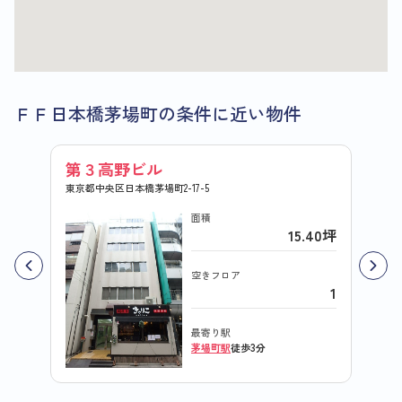
ＦＦ日本橋茅場町の条件に近い物件
第３高野ビル
第１
東京都中央区日本橋茅場町2-17-5
東京都中
面積
15.40坪
空きフロア
1
最寄り駅
茅場町駅
徒歩3分