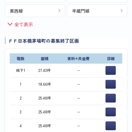
東西線
半蔵門線
全て表示
ＦＦ日本橋茅場町の募集終了区画
階数
面積
賃料+共益費
詳細
地下1
27.43坪
−
1
18.66坪
−
2
25.48坪
−
3
25.48坪
−
4
25.48坪
−