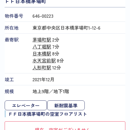
ＦＦ日本橋茅場町
物件番号
646​-​00223
所在地
東京都中央区日本橋茅場町1-12-6
最寄駅
茅場町駅
2分
八丁堀駅
7分
日本橋駅
8分
水天宮前駅
8分
人形町駅
12分
竣工
2021年12月
規模
地上9階／地下1階
エレベーター
新耐震基準
ＦＦ日本橋茅場町の空室フロアリスト
現在、空室がございません。