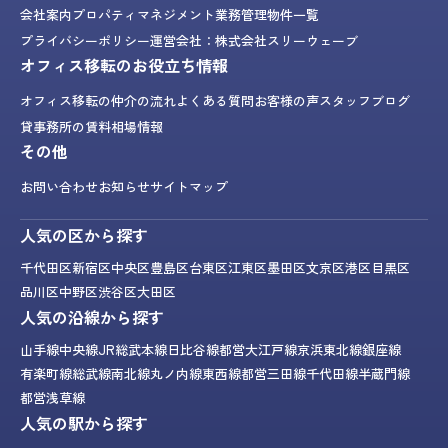
会社案内
プロパティマネジメント業務
管理物件一覧
プライバシーポリシー
運営会社：株式会社スリーウェーブ
オフィス移転のお役立ち情報
オフィス移転の仲介の流れ
よくある質問
お客様の声
スタッフブログ
貸事務所の賃料相場情報
その他
お問い合わせ
お知らせ
サイトマップ
人気の区から探す
千代田区
新宿区
中央区
豊島区
台東区
江東区
墨田区
文京区
港区
目黒区
品川区
中野区
渋谷区
大田区
人気の沿線から探す
山手線
中央線
JR総武本線
日比谷線
都営大江戸線
京浜東北線
銀座線
有楽町線
総武線
南北線
丸ノ内線
東西線
都営三田線
千代田線
半蔵門線
都営浅草線
人気の駅から探す