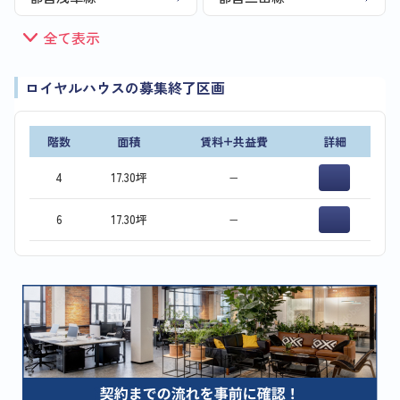
全て表示
ロイヤルハウスの募集終了区画
階数
面積
賃料+共益費
詳細
4
17.30坪
−
6
17.30坪
−