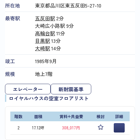
所在地
東京都品川区東五反田5-27-10
最寄駅
五反田駅
2分
大崎広小路駅
9分
高輪台駅
11分
目黒駅
13分
大崎駅
14分
竣工
1985年9月
規模
地上7階
エレベーター
新耐震基準
ロイヤルハウスの空室フロアリスト
階数
面積
賃料+共益費
検討
詳細
2
17.12坪
308,017円