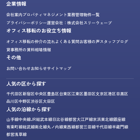
企業情報
会社案内
プロパティマネジメント業務
管理物件一覧
プライバシーポリシー
運営会社：株式会社スリーウェーブ
オフィス移転のお役立ち情報
オフィス移転の仲介の流れ
よくある質問
お客様の声
スタッフブログ
貸事務所の賃料相場情報
その他
お問い合わせ
お知らせ
サイトマップ
人気の区から探す
千代田区
新宿区
中央区
豊島区
台東区
江東区
墨田区
文京区
港区
目黒区
品川区
中野区
渋谷区
大田区
人気の沿線から探す
山手線
中央線
JR総武本線
日比谷線
都営大江戸線
京浜東北線
銀座線
有楽町線
総武線
南北線
丸ノ内線
東西線
都営三田線
千代田線
半蔵門線
都営浅草線