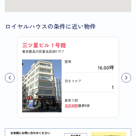
ロイヤルハウスの条件に近い物件
三ツ星ビル１号館
扇寿
東京都品川区東五反田1-11-7
東京都品
面積
16.00坪
空きフロア
1
最寄り駅
五反田駅
徒歩3分