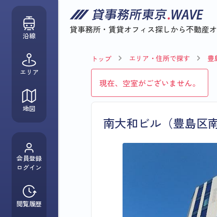
貸事務所・賃貸オフィス探しから
不動産オ
沿線
エリア・住所で探す
豊
トップ
エリア
現在、空室がございません。
地図
南大和ビル（豊島区
会員登録
ログイン
閲覧履歴