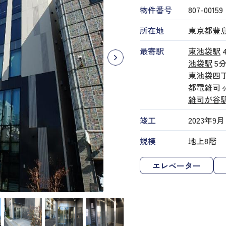
物件番号
807​-​00159
所在地
東京都豊島
最寄駅
東池袋駅
池袋駅
5
東池袋四
都電雑司
雑司が谷
竣工
2023年9月
規模
地上8階
エレベーター