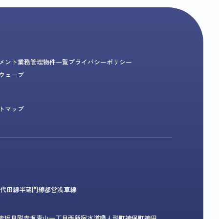
メント業務
管理物件一覧
プライバシーポリシー
ウェーブ
トマップ
代田線
半蔵門線
都営浅草線
赤坂見附
赤坂
青山一丁目
西新宿
水道橋
人形町
神保町
神田