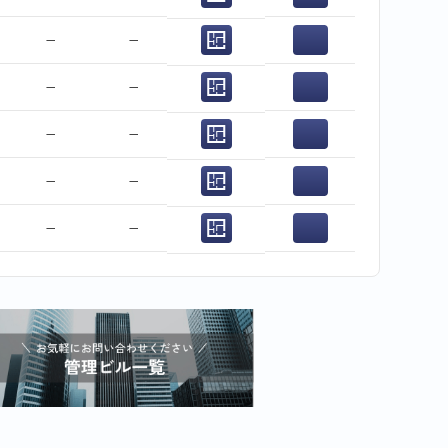
−
−
−
−
−
−
−
−
−
−