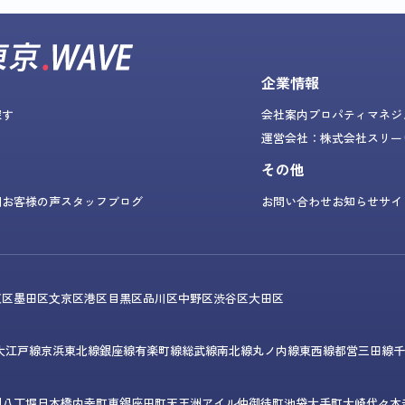
企業情報
探す
会社案内
プロパティマネジ
運営会社：株式会社スリー
その他
問
お客様の声
スタッフブログ
お問い合わせ
お知らせ
サイ
東区
墨田区
文京区
港区
目黒区
品川区
中野区
渋谷区
大田区
大江戸線
京浜東北線
銀座線
有楽町線
総武線
南北線
丸ノ内線
東西線
都営三田線
千
門
八丁堀
日本橋
内幸町
東銀座
田町
天王洲アイル
仲御徒町
池袋
大手町
大崎
代々木