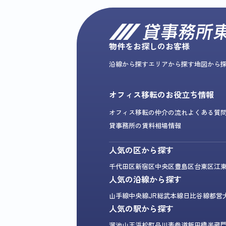
物件をお探しのお客様
沿線から探す
エリアから探す
地図から
オフィス移転のお役立ち情報
オフィス移転の仲介の流れ
よくある質
貸事務所の賃料相場情報
人気の区から探す
千代田区
新宿区
中央区
豊島区
台東区
江
人気の沿線から探す
山手線
中央線
JR総武本線
日比谷線
都営
人気の駅から探す
溜池山王
浜松町
品川
表参道
飯田橋
半蔵