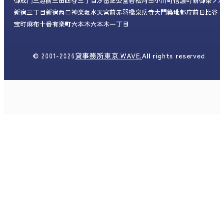
御成門
三越前
三田
四谷三丁目
汐留
芝公園
若松河田
小川町
信濃町
新御茶ノ
新宿三丁目
新宿西口
神楽坂
水天宮前
赤羽橋
泉岳寺
大門
築地
都庁前
日比谷
宝町
麻布十番
有楽町
六本木
六本木一丁目
© 2001-
2026
貸事務所東京.WAVE.
All rights reserved.