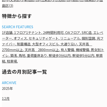
島区(3)
特徴から探す
SEARCH FEATURES
1F店舗
,
1フロア1テナント
,
24時間利用可
,
OAフロア
,
SRC造
,
エレベ
ーター
,
オフィス
,
セキュリティゲート
,
リニューアル
,
個別空調
,
光フ
ァイバー
,
制震構造
,
大型オフィスビル
,
大通り沿い
,
天井高
2700mm以上
,
天井高 2800mm以上
,
有人警備
,
機械警備
,
男女別ト
イレ
,
築浅
,
角地
,
重荷重床あり
,
駅徒歩3分以内
,
駅徒歩5分以内
,
駅直
結
,
駐車場
,
過去の月別記事一覧
ARCHIVE
2025年
12月