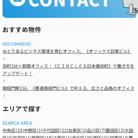
お問い合わせ・ご相談
おすすめ物件
RECOMMEND
ゆとりあるビジネス環境を育むオフィス、《オリックス目黒ビル》
浜町2分×新築オフィス｜《ＣＩＲＣＬＥＳ日本橋浜町》で働き方を
アップデート！
御成門駅1分。《菱進御成門ビル》で叶える、広さと品格のオフィス
エリアで探す
SEARCH AREA
中央区(23)
中野区(1)
千代田区(22)
台東区(2)
品川区(7)
墨田区(2)
大田
区(0)
文京区(1)
新宿区(18)
江東区(1)
渋谷区(20)
港区(21)
目黒区(3)
豊