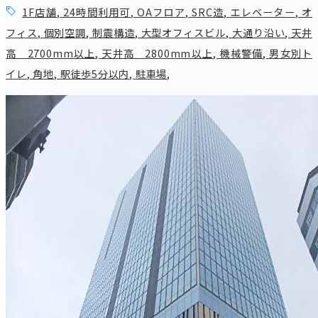
1F店舗
,
24時間利用可
,
OAフロア
,
SRC造
,
エレベーター
,
オ
フィス
,
個別空調
,
制震構造
,
大型オフィスビル
,
大通り沿い
,
天井
高 2700mm以上
,
天井高 2800mm以上
,
機械警備
,
男女別ト
イレ
,
角地
,
駅徒歩5分以内
,
駐車場
,