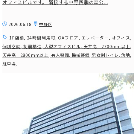
オフィスビルです。 隣接する中野四季の森公...
2026.06.18
中野区
1F店舗
,
24時間利用可
,
OAフロア
,
エレベーター
,
オフィス
,
個別空調
,
制震構造
,
大型オフィスビル
,
天井高 2700mm以上
,
天井高 2800mm以上
,
有人警備
,
機械警備
,
男女別トイレ
,
角地
,
駐車場
,