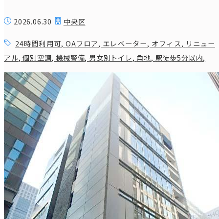
2026.06.30
中央区
24時間利用可
,
OAフロア
,
エレベーター
,
オフィス
,
リニュー
アル
,
個別空調
,
機械警備
,
男女別トイレ
,
角地
,
駅徒歩5分以内
,