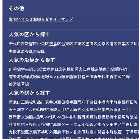
その他
お問い合わせ
お知らせ
サイトマップ
人気の区から探す
千代田区
新宿区
中央区
豊島区
台東区
江東区
墨田区
文京区
港区
目黒区
品川
中野区
渋谷区
大田区
人気の沿線から探す
山手線
中央線
JR総武本線
日比谷線
都営大江戸線
京浜東北線
銀座線
有楽町線
総武線
南北線
丸ノ内線
東西線
都営三田線
千代田線
半蔵門線
都営浅草線
人気の駅から探す
溜池山王
浜松町
品川
表参道
飯田橋
半蔵門
八丁堀
日本橋
内幸町
東銀座
田町
天王洲アイル
仲御徒町
池袋
大手町
大崎
代々木
赤坂見附
赤坂
青山一丁目
西新宿
水道橋
人形町
神保町
神田
神谷町
新宿御苑前
新宿
新橋
小伝馬町
渋谷
秋葉原
市ヶ谷
四ッ谷
麹町
高輪ゲートウェイ
御茶ノ水
五反田
虎ノ門
恵比寿
九段下
銀座
京橋
茅場町
外苑前
千駄ヶ谷
永田町
霞ヶ関
岩本町
銀座一丁目
原