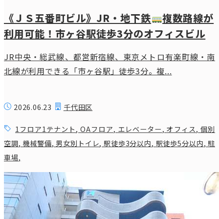
《ＪＳ五番町ビル》JR・地下鉄
複数路線が
利用可能！市ヶ谷駅徒歩3分のオフィスビル
JR中央・総武線、都営新宿線、東京メトロ有楽町線・南
北線が利用できる「市ヶ谷駅」徒歩3分。複...
2026.06.23
千代田区
1フロア1テナント
,
OAフロア
,
エレベーター
,
オフィス
,
個別
空調
,
機械警備
,
男女別トイレ
,
駅徒歩3分以内
,
駅徒歩5分以内
,
駐
車場
,