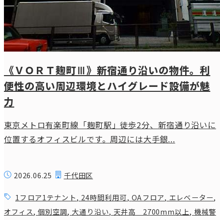
《ＶＯＲＴ麹町Ⅲ》新宿通り沿いの物件。利
便性の高い周辺環境とハイグレード設備が魅
力
東京メトロ有楽町線「麹町駅」徒歩2分、新宿通り沿いに
位置するオフィスビルです。周辺には大手銀...
2026.06.25
千代田区
1フロア1テナント
,
24時間利用可
,
OAフロア
,
エレベーター
,
オフィス
,
個別空調
,
大通り沿い
,
天井高 2700mm以上
,
機械警