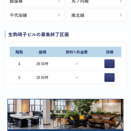
銀座線
丸ノ内線
千代田線
南北線
生駒硝子ビルの募集終了区画
階数
面積
賃料+共益費
詳細
4
28.50坪
−
5
28.50坪
−