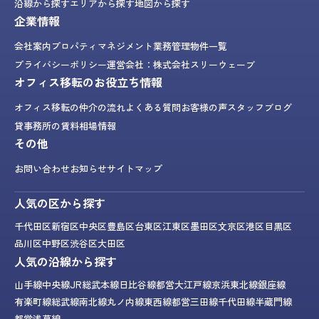
沿線から探す
エリアから探す
地図から探す
企業情報
会社案内
プロパティマネジメント業務
管理物件一覧
プライバシーポリシー
運営会社：株式会社スリーウェーブ
オフィス移転のお役立ち情報
オフィス移転の仲介の流れ
よくある質問
お客様の声
スタッフブログ
貸事務所の賃料相場情報
その他
お問い合わせ
お知らせ
サイトマップ
人気の区から探す
千代田区
新宿区
中央区
豊島区
台東区
江東区
墨田区
文京区
港区
目黒区
品川区
中野区
渋谷区
大田区
人気の沿線から探す
山手線
中央線
JR総武本線
日比谷線
都営大江戸線
京浜東北線
銀座線
有楽町線
総武線
南北線
丸ノ内線
東西線
都営三田線
千代田線
半蔵門線
都営浅草線