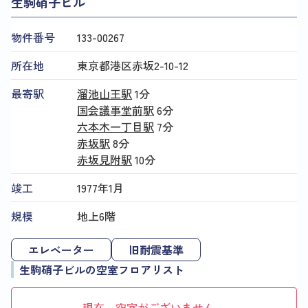
生駒硝子ビル
物件番号
133​-​00267
所在地
東京都港区赤坂2-10-12
最寄駅
溜池山王駅
1分
国会議事堂前駅
6分
六本木一丁目駅
7分
赤坂駅
8分
赤坂見附駅
10分
竣工
1977年1月
規模
地上6階
エレベーター
旧耐震基準
生駒硝子ビルの空室フロアリスト
現在、空室がございません。