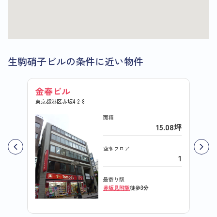
生駒硝子ビルの条件に近い物件
金春ビル
パレ
東京都港区赤坂4-2-8
東京都港
面積
15.08坪
空きフロア
1
最寄り駅
赤坂見附駅
徒歩3分