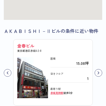
ＡＫＡＢＩＳＨＩ－Ⅱビルの条件に近い物件
金春ビル
パレ
東京都港区赤坂4-2-8
東京都港
面積
15.08坪
空きフロア
1
最寄り駅
赤坂見附駅
徒歩3分