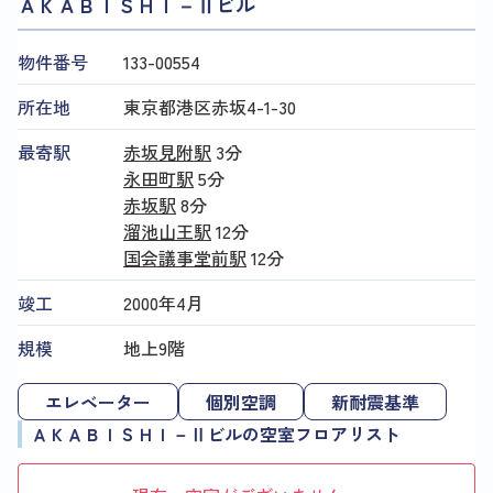
ＡＫＡＢＩＳＨＩ－Ⅱビル
物件番号
133​-​00554
所在地
東京都港区赤坂4-1-30
最寄駅
赤坂見附駅
3分
永田町駅
5分
赤坂駅
8分
溜池山王駅
12分
国会議事堂前駅
12分
竣工
2000年4月
規模
地上9階
エレベーター
個別空調
新耐震基準
ＡＫＡＢＩＳＨＩ－Ⅱビルの空室フロアリスト