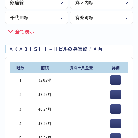
銀座線
丸ノ内線
千代田線
有楽町線
全て表示
ＡＫＡＢＩＳＨＩ－Ⅱビルの募集終了区画
階数
面積
賃料+共益費
詳細
1
32.02坪
−
2
48.24坪
−
3
48.24坪
−
4
48.24坪
−
5
48.24坪
−