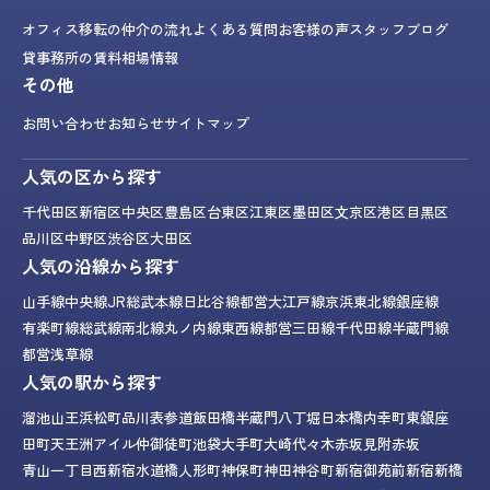
オフィス移転の仲介の流れ
よくある質問
お客様の声
スタッフブログ
貸事務所の賃料相場情報
その他
お問い合わせ
お知らせ
サイトマップ
人気の区から探す
千代田区
新宿区
中央区
豊島区
台東区
江東区
墨田区
文京区
港区
目黒区
品川区
中野区
渋谷区
大田区
人気の沿線から探す
山手線
中央線
JR総武本線
日比谷線
都営大江戸線
京浜東北線
銀座線
有楽町線
総武線
南北線
丸ノ内線
東西線
都営三田線
千代田線
半蔵門線
都営浅草線
人気の駅から探す
溜池山王
浜松町
品川
表参道
飯田橋
半蔵門
八丁堀
日本橋
内幸町
東銀座
田町
天王洲アイル
仲御徒町
池袋
大手町
大崎
代々木
赤坂見附
赤坂
青山一丁目
西新宿
水道橋
人形町
神保町
神田
神谷町
新宿御苑前
新宿
新橋