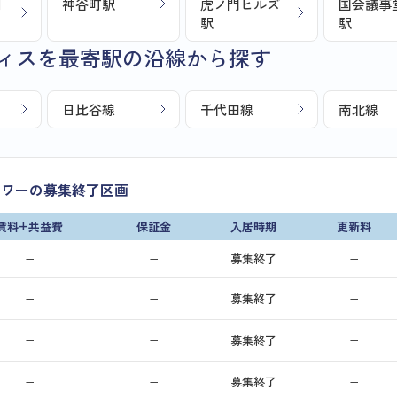
目
神谷町駅
虎ノ門ヒルズ
国会議事
駅
駅
ィスを最寄駅の沿線から探す
日比谷線
千代田線
南北線
タワーの募集終了区画
賃料+共益費
保証金
入居時期
更新料
−
−
募集終了
−
−
−
募集終了
−
−
−
募集終了
−
−
−
募集終了
−