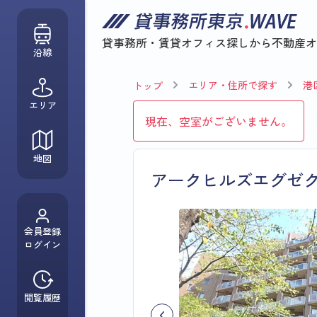
貸事務所・賃貸オフィス探しから
不動産オ
沿線
エリア・住所で探す
港
トップ
エリア
現在、空室がございません。
地図
アークヒルズエグゼ
会員登録
ログイン
閲覧履歴