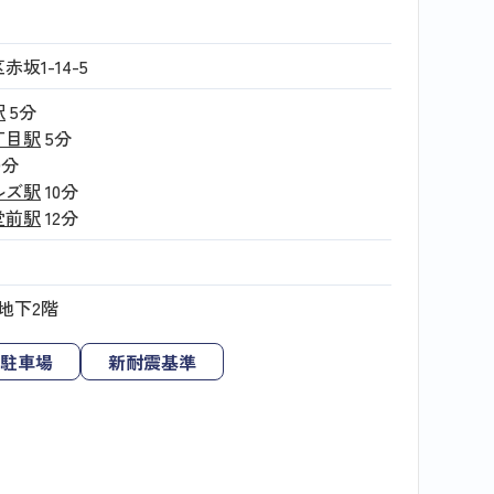
坂1-14-5
駅
5分
丁目駅
5分
9分
ルズ駅
10分
堂前駅
12分
地下2階
駐車場
新耐震基準