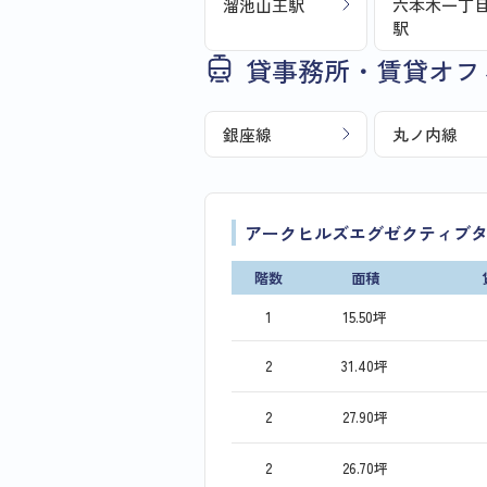
溜池山王駅
六本木一丁
駅
貸事務所・賃貸オフ
銀座線
丸ノ内線
アークヒルズエグゼクティブ
階数
面積
1
15.50坪
2
31.40坪
2
27.90坪
2
26.70坪