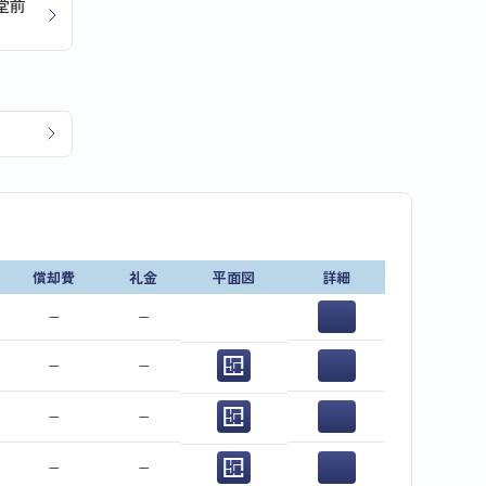
堂前
償却費
礼金
平面図
詳細
−
−
−
−
−
−
−
−