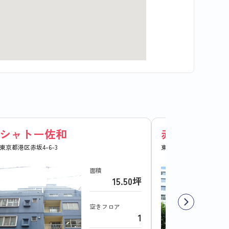
シャトー佐和
赤坂スバルビ
東京都港区赤坂4-6-3
東京都港区赤坂5-5-9
面積
15.50坪
空きフロア
1