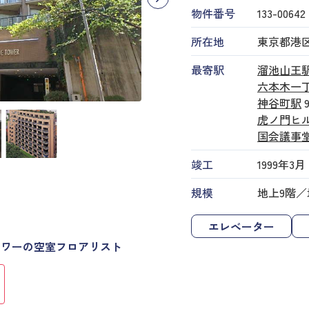
物件番号
133​-​00642
所在地
東京都港区赤
最寄駅
溜池山王
六本木一
神谷町駅
虎ノ門ヒ
国会議事
竣工
1999年3月
規模
地上9階／
エレベーター
タワーの空室フロアリスト