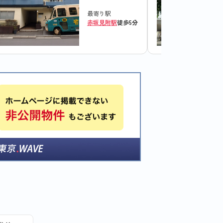
最寄り駅
赤坂見附駅
徒歩5分