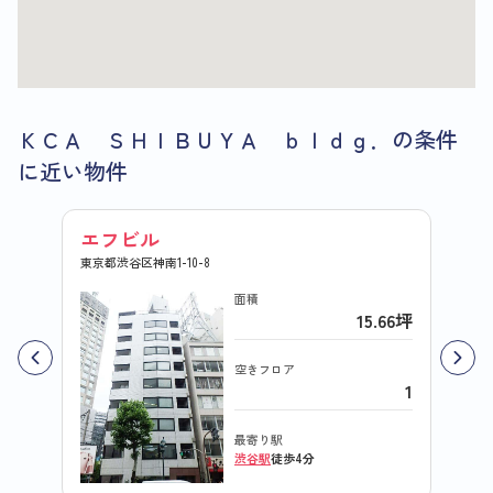
ＫＣＡ ＳＨＩＢＵＹＡ ｂｌｄｇ．の条件
に近い物件
エフビル
ＪＩ
東京都渋谷区神南1-10-8
東京都渋
面積
15.66坪
空きフロア
1
最寄り駅
渋谷駅
徒歩4分