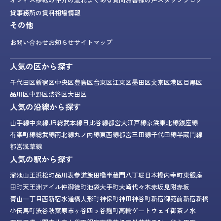
貸事務所の賃料相場情報
その他
お問い合わせ
お知らせ
サイトマップ
人気の区から探す
千代田区
新宿区
中央区
豊島区
台東区
江東区
墨田区
文京区
港区
目黒区
品川区
中野区
渋谷区
大田区
人気の沿線から探す
山手線
中央線
JR総武本線
日比谷線
都営大江戸線
京浜東北線
銀座線
有楽町線
総武線
南北線
丸ノ内線
東西線
都営三田線
千代田線
半蔵門線
都営浅草線
人気の駅から探す
溜池山王
浜松町
品川
表参道
飯田橋
半蔵門
八丁堀
日本橋
内幸町
東銀座
田町
天王洲アイル
仲御徒町
池袋
大手町
大崎
代々木
赤坂見附
赤坂
青山一丁目
西新宿
水道橋
人形町
神保町
神田
神谷町
新宿御苑前
新宿
新橋
小伝馬町
渋谷
秋葉原
市ヶ谷
四ッ谷
麹町
高輪ゲートウェイ
御茶ノ水