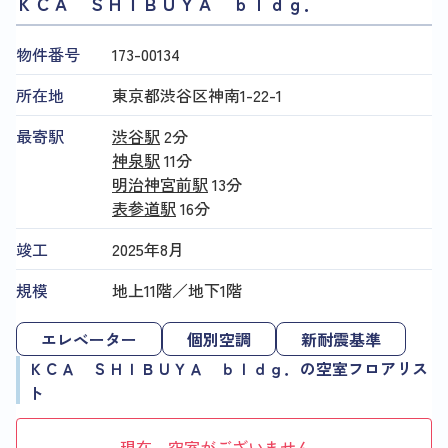
ＫＣＡ ＳＨＩＢＵＹＡ ｂｌｄｇ．
物件番号
173​-​00134
所在地
東京都渋谷区神南1-22-1
最寄駅
渋谷駅
2分
神泉駅
11分
明治神宮前駅
13分
表参道駅
16分
竣工
2025年8月
規模
地上11階／地下1階
エレベーター
個別空調
新耐震基準
ＫＣＡ ＳＨＩＢＵＹＡ ｂｌｄｇ．の空室フロアリス
ト
現在、空室がございません。