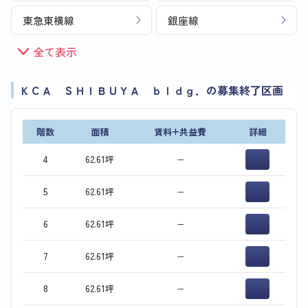
東急東横線
銀座線
全て表示
ＫＣＡ ＳＨＩＢＵＹＡ ｂｌｄｇ．の募集終了区画
階数
面積
賃料+共益費
詳細
4
62.61坪
−
5
62.61坪
−
6
62.61坪
−
7
62.61坪
−
8
62.61坪
−