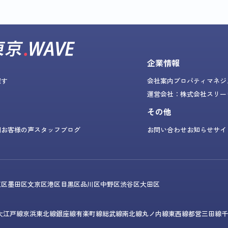
企業情報
探す
会社案内
プロパティマネジ
運営会社：株式会社スリー
その他
問
お客様の声
スタッフブログ
お問い合わせ
お知らせ
サイ
東区
墨田区
文京区
港区
目黒区
品川区
中野区
渋谷区
大田区
大江戸線
京浜東北線
銀座線
有楽町線
総武線
南北線
丸ノ内線
東西線
都営三田線
千