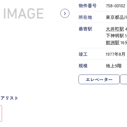
物件番号
758​-​00102
所在地
東京都品川区
最寄駅
大井町駅
下神明駅
鮫洲駅
16
竣工
1977年8月
規模
地上9階
エレベーター
ロアリスト