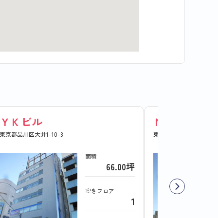
ＹＫビル
ＮＴビル
東京都品川区大井1-10-3
東京都品川区大井1-47-1
面積
66.00坪
空きフロア
1