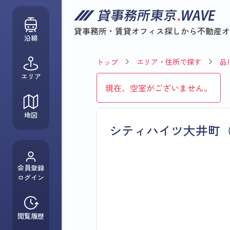
貸事務所・賃貸オフィス探しから
不動産オ
沿線
エリア・住所で探す
品
トップ
エリア
現在、空室がございません。
地図
シティハイツ大井町
会員登録
ログイン
閲覧履歴