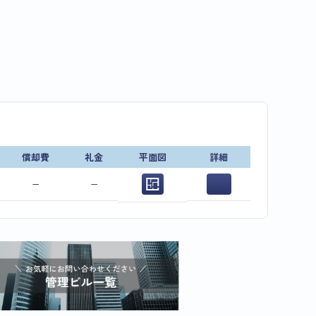
償却費
礼金
平面図
詳細
−
−