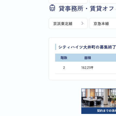
貸事務所・賃貸オフ
京浜東北線
京急本線
シティハイツ大井町の募集終
階数
面積
2
162.21坪