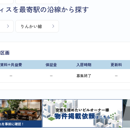
ィスを最寄駅の沿線から探す
りんかい線
了区画
賃料+共益費
保証金
入居時期
更新料
−
−
募集終了
−