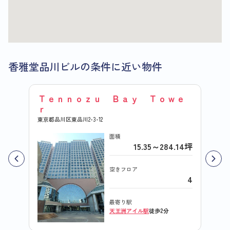
香雅堂品川ビルの条件に近い物件
Ｔｅｎｎｏｚｕ Ｂａｙ Ｔｏｗｅ
天王
ｒ
東京都品
東京都品川区東品川2-3-12
面積
15.35～284.14坪
空きフロア
4
最寄り駅
天王洲アイル駅
徒歩2分