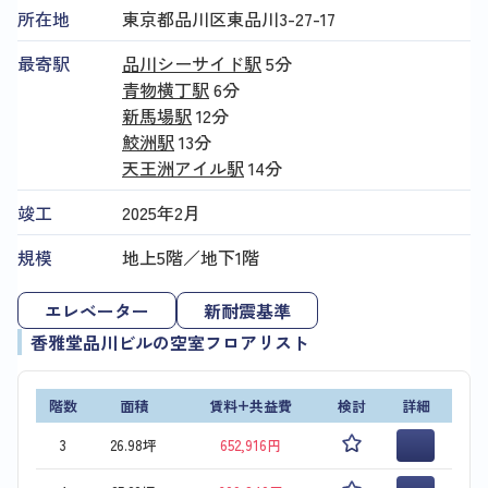
所在地
東京都品川区東品川3-27-17
最寄駅
品川シーサイド駅
5分
青物横丁駅
6分
新馬場駅
12分
鮫洲駅
13分
天王洲アイル駅
14分
竣工
2025年2月
規模
地上5階／地下1階
エレベーター
新耐震基準
香雅堂品川ビルの空室フロアリスト
階数
面積
賃料+共益費
検討
詳細
3
26.98坪
652,916円