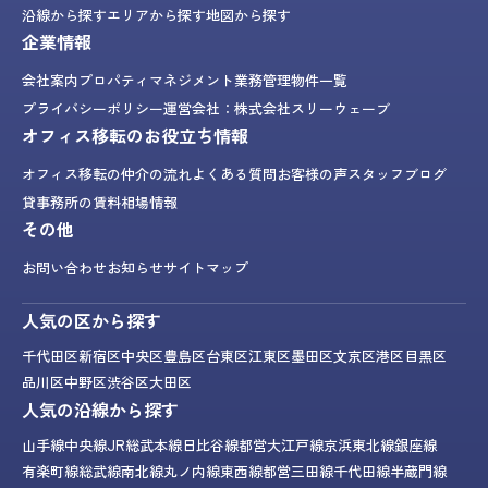
沿線から探す
エリアから探す
地図から探す
企業情報
会社案内
プロパティマネジメント業務
管理物件一覧
プライバシーポリシー
運営会社：株式会社スリーウェーブ
オフィス移転のお役立ち情報
オフィス移転の仲介の流れ
よくある質問
お客様の声
スタッフブログ
貸事務所の賃料相場情報
その他
お問い合わせ
お知らせ
サイトマップ
人気の区から探す
千代田区
新宿区
中央区
豊島区
台東区
江東区
墨田区
文京区
港区
目黒区
品川区
中野区
渋谷区
大田区
人気の沿線から探す
山手線
中央線
JR総武本線
日比谷線
都営大江戸線
京浜東北線
銀座線
有楽町線
総武線
南北線
丸ノ内線
東西線
都営三田線
千代田線
半蔵門線