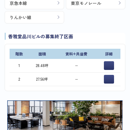
京急本線
東京モノレール
りんかい線
香雅堂品川ビルの募集終了区画
階数
面積
賃料+共益費
詳細
1
28.48坪
−
2
27.56坪
−