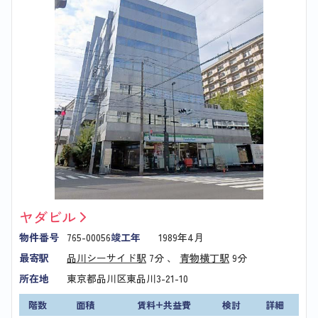
ヤダビル
物件番号
765-00056
竣工年
1989年4月
最寄駅
品川シーサイド駅
7分 、
青物横丁駅
9分
所在地
東京都品川区東品川3-21-10
階数
面積
賃料+共益費
検討
詳細