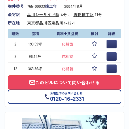
物件番号
765-00033
竣工年
2004年8月
最寄駅
品川シーサイド駅
4分 、
青物横丁駅
11分
所在地
東京都品川区東品川4-12-1
階数
面積
賃料+共益費
検討
詳細
2
193.59坪
応相談
2
96.14坪
応相談
12
363.36坪
応相談
このビルについて問い合わせる
お電話でのお問い合わせ
0120-16-2331