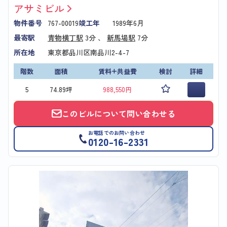
アサミビル
物件番号
767-00019
竣工年
1989年6月
最寄駅
青物横丁駅
3分 、
新馬場駅
7分
所在地
東京都品川区南品川2-4-7
階数
面積
賃料+共益費
検討
詳細
5
74.89坪
988,550円
このビルについて問い合わせる
お電話でのお問い合わせ
0120-16-2331