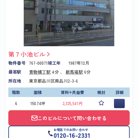
第７小池ビル
物件番号
767-00071
竣工年
1987年12月
最寄駅
青物横丁駅
4分 、
新馬場駅
6分
所在地
東京都品川区南品川2-3-6
階数
面積
賃料+共益費
検討
詳細
6
150.74坪
2,325,541円
このビルについて問い合わせる
お電話でのお問い合わせ
0120-16-2331