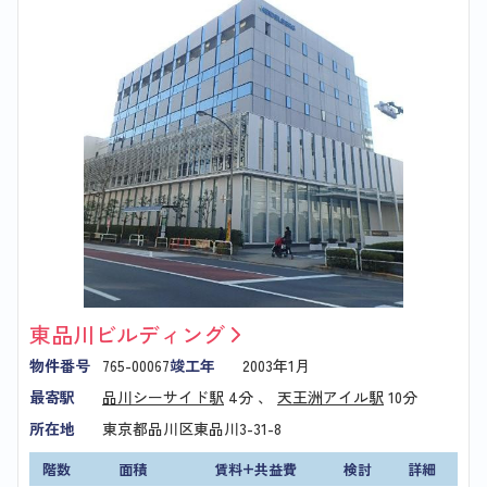
東品川ビルディング
物件番号
765-00067
竣工年
2003年1月
最寄駅
品川シーサイド駅
4分 、
天王洲アイル駅
10分
所在地
東京都品川区東品川3-31-8
階数
面積
賃料+共益費
検討
詳細