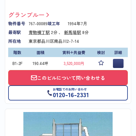
グランブルー
物件番号
767-00089
竣工年
1994年7月
最寄駅
青物横丁駅
2分 、
新馬場駅
8分
所在地
東京都品川区南品川2-7-14
階数
面積
賃料+共益費
検討
詳細
B1-2F
190.44坪
3,520,000円
このビルについて問い合わせる
お電話でのお問い合わせ
0120-16-2331