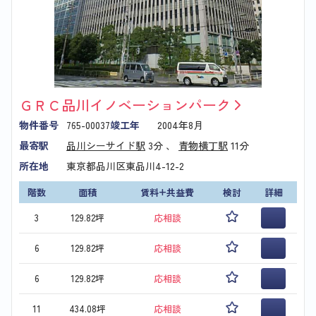
ＧＲＣ品川イノベーションパーク
物件番号
765-00037
竣工年
2004年8月
最寄駅
品川シーサイド駅
3分 、
青物横丁駅
11分
所在地
東京都品川区東品川4-12-2
階数
面積
賃料+共益費
検討
詳細
3
129.82坪
応相談
6
129.82坪
応相談
6
129.82坪
応相談
11
434.08坪
応相談