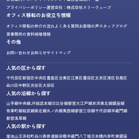
プライバシーポリシー
運営会社：株式会社スリーウェーブ
オフィス移転のお役立ち情報
オフィス移転の仲介の流れ
よくある質問
お客様の声
スタッフブログ
貸事務所の賃料相場情報
その他
お問い合わせ
お知らせ
サイトマップ
人気の区から探す
千代田区
新宿区
中央区
豊島区
台東区
江東区
墨田区
文京区
港区
目黒区
品川区
中野区
渋谷区
大田区
人気の沿線から探す
山手線
中央線
JR総武本線
日比谷線
都営大江戸線
京浜東北線
銀座線
有楽町線
総武線
南北線
丸ノ内線
東西線
都営三田線
千代田線
半蔵門線
都営浅草線
人気の駅から探す
溜池山王
浜松町
品川
表参道
飯田橋
半蔵門
八丁堀
日本橋
内幸町
東銀座