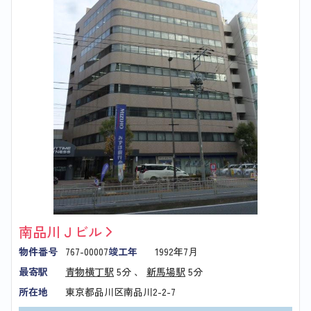
南品川Ｊビル
物件番号
767-00007
竣工年
1992年7月
最寄駅
青物横丁駅
5分 、
新馬場駅
5分
所在地
東京都品川区南品川2-2-7