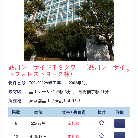
品川シーサイドＴＳタワー（品川シーサイ
ドフォレストＢ－２棟）
物件番号
765-00029
竣工年
2003年7月
最寄駅
品川シーサイド駅
3分 、
青物横丁駅
11分
所在地
東京都品川区東品川4-12-3
階数
面積
賃料+共益費
検討
詳細
5
225.83坪
応相談
12
446.49坪
応相談