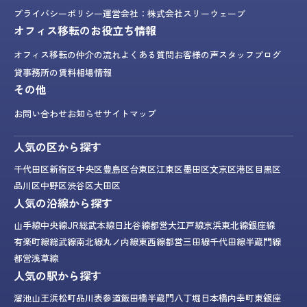
プライバシーポリシー
運営会社：株式会社スリーウェーブ
オフィス移転のお役立ち情報
オフィス移転の仲介の流れ
よくある質問
お客様の声
スタッフブログ
貸事務所の賃料相場情報
その他
お問い合わせ
お知らせ
サイトマップ
人気の区から探す
千代田区
新宿区
中央区
豊島区
台東区
江東区
墨田区
文京区
港区
目黒区
品川区
中野区
渋谷区
大田区
人気の沿線から探す
山手線
中央線
JR総武本線
日比谷線
都営大江戸線
京浜東北線
銀座線
有楽町線
総武線
南北線
丸ノ内線
東西線
都営三田線
千代田線
半蔵門線
都営浅草線
人気の駅から探す
溜池山王
浜松町
品川
表参道
飯田橋
半蔵門
八丁堀
日本橋
内幸町
東銀座