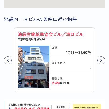
池袋ＭＩＢビルの条件に近い物件
池袋労働基準協会ビル／溝口ビル
ザ・
東京都豊島区池袋1-8-8
東京都豊
面積
17.33～32.60坪
空きフロア
2
最寄り駅
池袋駅
徒歩9分