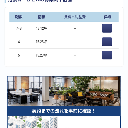
階数
面積
賃料+共益費
詳細
7-8
43.12坪
−
4
15.25坪
−
5
15.25坪
−