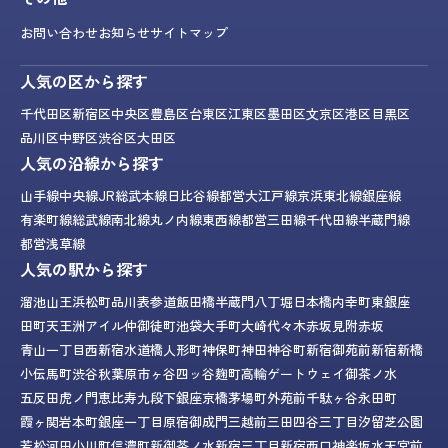
お問い合わせ
お知らせ
サイトマップ
人気の区から探す
千代田区
新宿区
中央区
豊島区
台東区
江東区
墨田区
文京区
港区
目黒区
品川区
中野区
渋谷区
大田区
人気の沿線から探す
山手線
中央線
JR総武本線
日比谷線
都営大江戸線
京浜東北線
銀座線
有楽町線
総武線
南北線
丸ノ内線
東西線
都営三田線
千代田線
半蔵門線
都営浅草線
人気の駅から探す
溜池山王
浜松町
品川
表参道
飯田橋
半蔵門
八丁堀
日本橋
内幸町
東銀座
田町
天王洲アイル
仲御徒町
池袋
大手町
大崎
代々木
赤坂見附
赤坂
青山一丁目
西新宿
水道橋
人形町
神保町
神田
神谷町
新宿御苑前
新宿
新橋
小伝馬町
渋谷
秋葉原
市ヶ谷
四ッ谷
麹町
高輪ゲートウェイ
御茶ノ水
五反田
虎ノ門
恵比寿
九段下
銀座
京橋
茅場町
外苑前
千駄ヶ谷
永田町
霞ヶ関
岩本町
銀座一丁目
原宿
御成門
三越前
三田
四谷三丁目
汐留
芝公園
若松河田
小川町
信濃町
新御茶ノ水
新宿三丁目
新宿西口
神楽坂
水天宮前