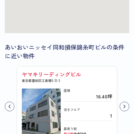
あいおいニッセイ同和損保錦糸町ビルの条件
に近い物件
ヤマキリーディングビル
エス
東京都墨田区江東橋5-12-3
東京都墨
面積
16.40坪
空きフロア
1
最寄り駅
菊川駅
徒歩10分