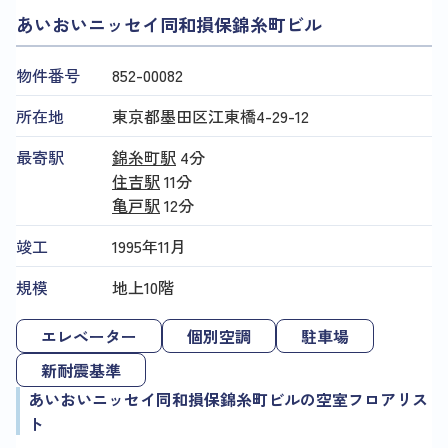
あいおいニッセイ同和損保錦糸町ビル
物件番号
852​-​00082
所在地
東京都墨田区江東橋4-29-12
最寄駅
錦糸町駅
4分
住吉駅
11分
亀戸駅
12分
竣工
1995年11月
規模
地上10階
エレベーター
個別空調
駐車場
新耐震基準
あいおいニッセイ同和損保錦糸町ビルの空室フロアリス
ト