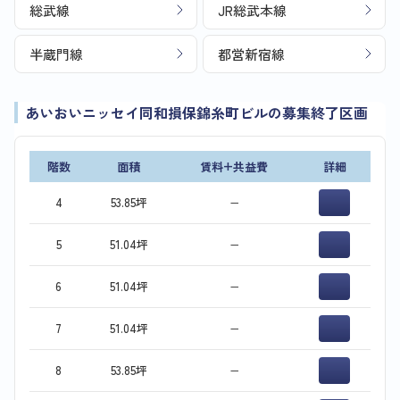
総武線
JR総武本線
半蔵門線
都営新宿線
あいおいニッセイ同和損保錦糸町ビルの募集終了区画
階数
面積
賃料+共益費
詳細
4
53.85坪
−
5
51.04坪
−
6
51.04坪
−
7
51.04坪
−
8
53.85坪
−