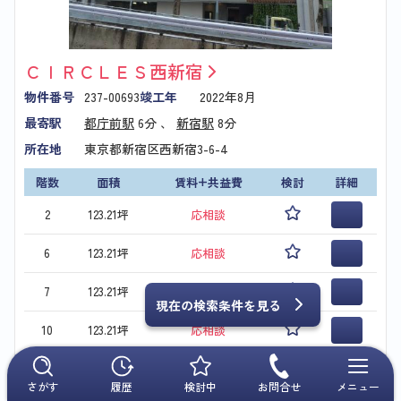
ＣＩＲＣＬＥＳ西新宿
物件番号
237-00693
竣工年
2022年8月
最寄駅
都庁前駅
6分 、
新宿駅
8分
所在地
東京都新宿区西新宿3-6-4
階数
面積
賃料+共益費
検討
詳細
2
123.21坪
応相談
6
123.21坪
応相談
7
123.21坪
応相談
現在の検索条件を見る
10
123.21坪
応相談
このビルについて問い合わせる
さがす
履歴
検討中
お問合せ
メニュー