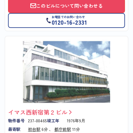
このビルについて問い合わせる
お電話でのお問い合わせ
0120-16-2331
イマス西新宿第２ビル
物件番号
237-00465
竣工年
1976年9月
最寄駅
初台駅
6分 、
都庁前駅
11分