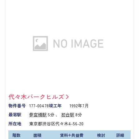
代々木パークヒルズ
物件番号
177-00478
竣工年
1992年7月
最寄駅
参宮橋駅
5分 、
初台駅
8分
所在地
東京都渋谷区代々木4-56-20
階数
面積
賃料+共益費
検討
詳細