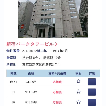
新宿パークタワービル
物件番号
237-00022
竣工年
1994年5月
最寄駅
初台駅
8分 、
新宿駅
10分
所在地
東京都新宿区西新宿3-7-1
階数
面積
賃料+共益費
検討
詳細
地下1
24.97坪
応相談
31
964.36坪
応相談
36
676.55坪
応相談