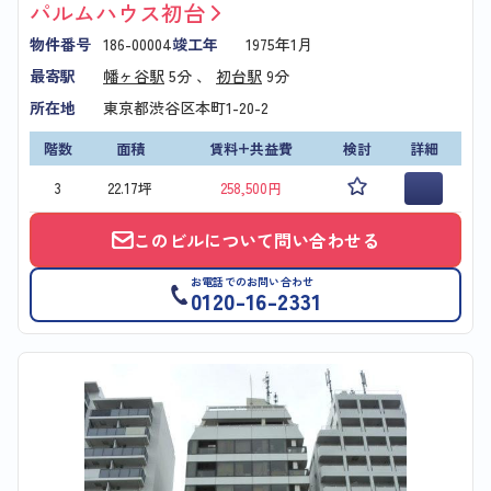
パルムハウス初台
物件番号
186-00004
竣工年
1975年1月
最寄駅
幡ヶ谷駅
5分 、
初台駅
9分
所在地
東京都渋谷区本町1-20-2
階数
面積
賃料+共益費
検討
詳細
3
22.17坪
258,500円
このビルについて問い合わせる
お電話でのお問い合わせ
0120-16-2331