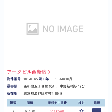
アークビル西新宿
物件番号
186-00122
竣工年
1996年10月
最寄駅
西新宿五丁目駅
9分 、
中野新橋駅
12分
所在地
東京都渋谷区本町4-50-9
階数
面積
賃料+共益費
検討
詳細
3
26.01坪
302,500円