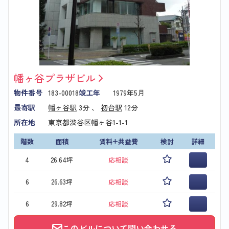
幡ヶ谷プラザビル
物件番号
183-00018
竣工年
1979年5月
最寄駅
幡ヶ谷駅
3分 、
初台駅
12分
所在地
東京都渋谷区幡ヶ谷1-1-1
階数
面積
賃料+共益費
検討
詳細
4
26.64坪
応相談
6
26.63坪
応相談
6
29.82坪
応相談
このビルについて問い合わせる