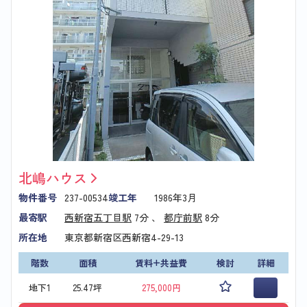
北嶋ハウス
物件番号
237-00534
竣工年
1986年3月
最寄駅
西新宿五丁目駅
7分 、
都庁前駅
8分
所在地
東京都新宿区西新宿4-29-13
階数
面積
賃料+共益費
検討
詳細
地下1
25.47坪
275,000円