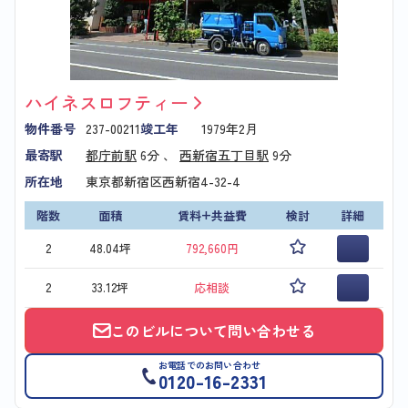
ハイネスロフティー
物件番号
237-00211
竣工年
1979年2月
最寄駅
都庁前駅
6分 、
西新宿五丁目駅
9分
所在地
東京都新宿区西新宿4-32-4
階数
面積
賃料+共益費
検討
詳細
2
48.04坪
792,660円
2
33.12坪
応相談
このビルについて問い合わせる
お電話でのお問い合わせ
0120-16-2331