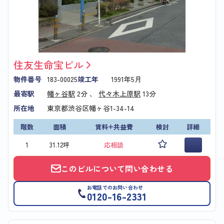
住友生命宝ビル
物件番号
183-00025
竣工年
1991年5月
最寄駅
幡ヶ谷駅
2分 、
代々木上原駅
13分
所在地
東京都渋谷区幡ヶ谷1-34-14
階数
面積
賃料+共益費
検討
詳細
1
31.12坪
応相談
このビルについて問い合わせる
お電話でのお問い合わせ
0120-16-2331