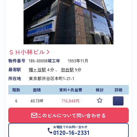
ＳＨ小林ビル
物件番号
186-00008
竣工年
1993年11月
最寄駅
幡ヶ谷駅
4分 、
初台駅
9分
所在地
東京都渋谷区本町1-21-1
階数
面積
賃料+共益費
検討
詳細
6
40.73坪
716,848円
このビルについて問い合わせる
お電話でのお問い合わせ
0120-16-2331