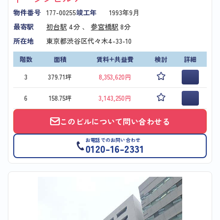
物件番号
177-00255
竣工年
1993年9月
最寄駅
初台駅
4分 、
参宮橋駅
8分
所在地
東京都渋谷区代々木4-33-10
階数
面積
賃料+共益費
検討
詳細
3
379.71坪
8,353,620円
6
158.75坪
3,143,250円
このビルについて問い合わせる
お電話でのお問い合わせ
0120-16-2331