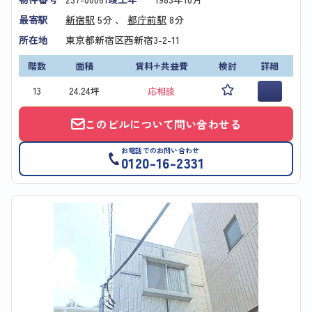
最寄駅
新宿駅
5分 、
都庁前駅
8分
所在地
東京都新宿区西新宿3-2-11
階数
面積
賃料+共益費
検討
詳細
13
24.24坪
応相談
このビルについて問い合わせる
お電話でのお問い合わせ
0120-16-2331