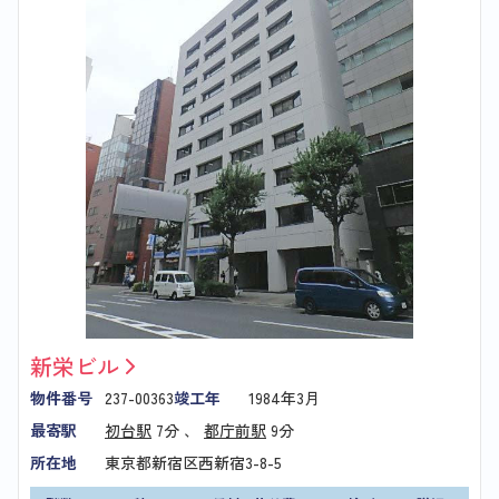
新栄ビル
物件番号
237-00363
竣工年
1984年3月
最寄駅
初台駅
7分 、
都庁前駅
9分
所在地
東京都新宿区西新宿3-8-5