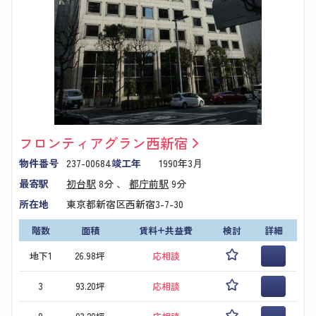
フロンティアグラン西新宿
物件番号
237-00684
竣工年
1990年3月
最寄駅
初台駅
8分 、
都庁前駅
9分
所在地
東京都新宿区西新宿3-7-30
階数
面積
賃料+共益費
検討
詳細
地下1
26.98坪
応相談
3
93.20坪
応相談