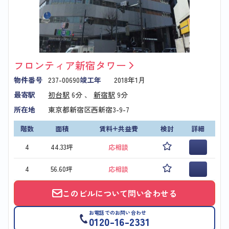
フロンティア新宿タワー
物件番号
237-00690
竣工年
2018年1月
最寄駅
初台駅
6分 、
新宿駅
9分
所在地
東京都新宿区西新宿3-9-7
階数
面積
賃料+共益費
検討
詳細
4
44.33坪
応相談
4
56.60坪
応相談
このビルについて問い合わせる
お電話でのお問い合わせ
0120-16-2331