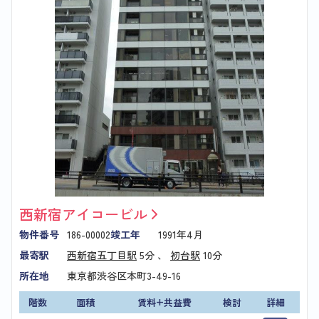
西新宿アイコービル
物件番号
186-00002
竣工年
1991年4月
最寄駅
西新宿五丁目駅
5分 、
初台駅
10分
所在地
東京都渋谷区本町3-49-16
階数
面積
賃料+共益費
検討
詳細