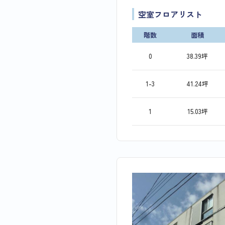
空室フロアリスト
階数
面積
0
38.39坪
1-3
41.24坪
1
15.03坪