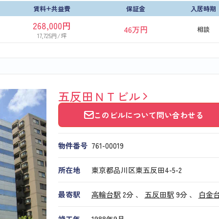
賃料+共益費
保証金
入居時期
268,000円
46万円
相談
17,725円/坪
五反田ＮＴビル
このビルについて問い合わせる
物件番号
761​-​00019
所在地
東京都品川区東五反田4-5-2
最寄駅
高輪台駅
2分 、
五反田駅
9分
、
白金
竣工年
1988年9月