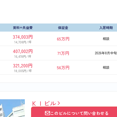
賃料+共益費
保証金
入居時期
374,003円
65万円
相談
14,708円/坪
407,002円
71万円
2026年8月中旬
16,478円/坪
321,200円
56万円
相談
18,005円/坪
ＫＩビル
このビルについて問い合わせる