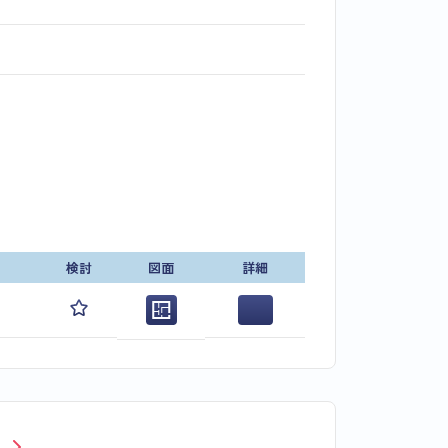
検討
図面
詳細
）