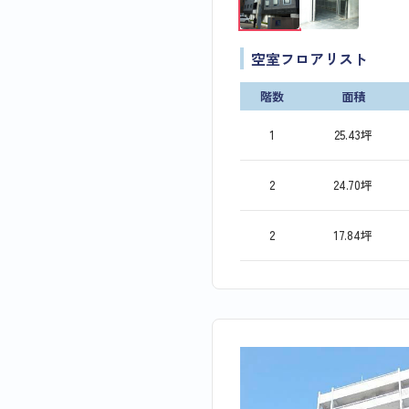
空室フロアリスト
階数
面積
1
25.43坪
2
24.70坪
2
17.84坪