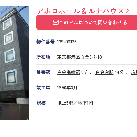
アポロホール＆ルナハウス
このビルについて問い合わせる
物件番号
139​-​00126
所在地
東京都港区白金3-7-18
最寄駅
白金高輪駅
8分 、
白金台駅
14分
、
広
竣工年
1990年3月
規模
地上5階／地下1階