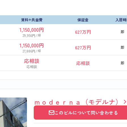
賃料+共益費
保証金
入居時
1,150,000円
627万円
即
29,956円/坪
1,150,000円
627万円
即
27,886円/坪
応相談
応相談
即
応相談
ｍｏｄｅｒｎａ（モデルナ）
このビルについて問い合わせる