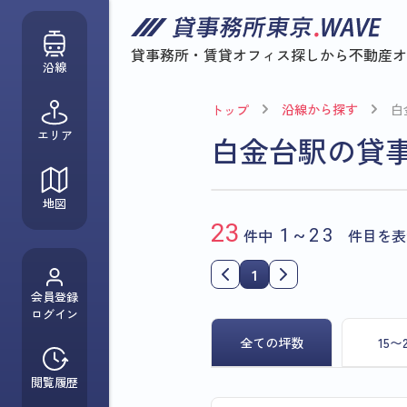
貸事務所・賃貸オフィス探しから
不動産オ
沿線
沿線から探す
白
トップ
エリア
白金台駅の貸
地図
23
件中
1~23
件目を表
1
会員登録
ログイン
全ての坪数
15〜
閲覧履歴