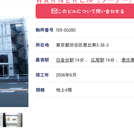
このビルについて問い合わせる
物件番号
159​-​00280
所在地
東京都渋谷区恵比寿3-36-3
最寄駅
白金台駅
14分 、
広尾駅
14分
、
恵比
竣工年
2006年6月
規模
地上4階