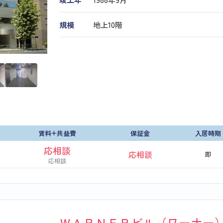
規模
地上10階
賃料+共益費
保証金
入居時期
応相談
応相談
即
応相談
ＷＡＲＮＥＲビル（ワーナー