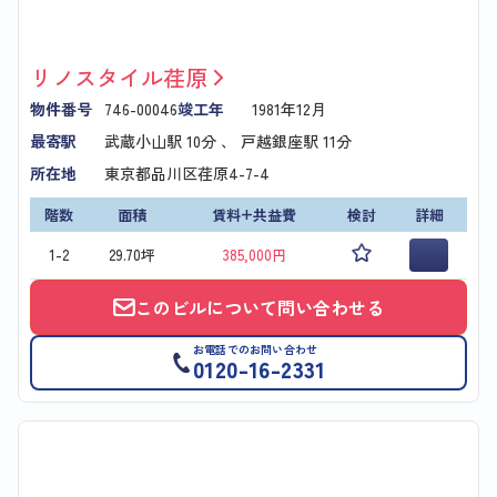
リノスタイル荏原
物件番号
746-00046
竣工年
1981年12月
最寄駅
武蔵小山駅
10分 、
戸越銀座駅
11分
所在地
東京都品川区荏原4-7-4
階数
面積
賃料+共益費
検討
詳細
1-2
29.70坪
385,000円
このビルについて問い合わせる
お電話でのお問い合わせ
0120-16-2331