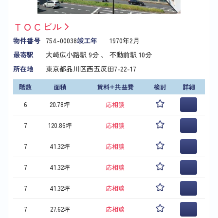
ＴＯＣビル
物件番号
754-00038
竣工年
1970年2月
最寄駅
大崎広小路駅
9分 、
不動前駅
10分
所在地
東京都品川区西五反田7-22-17
階数
面積
賃料+共益費
検討
詳細
6
20.78坪
応相談
7
120.86坪
応相談
7
41.32坪
応相談
7
41.32坪
応相談
7
41.32坪
応相談
7
27.62坪
応相談