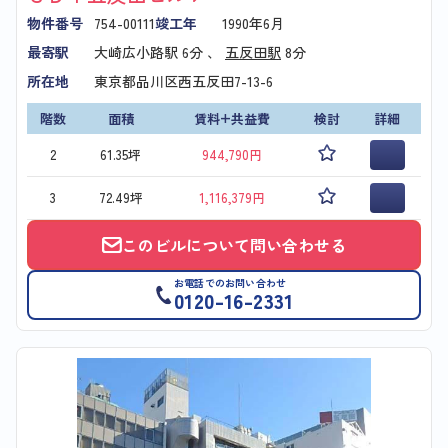
物件番号
754-00111
竣工年
1990年6月
最寄駅
大崎広小路駅
6分 、
五反田駅
8分
所在地
東京都品川区西五反田7-13-6
階数
面積
賃料+共益費
検討
詳細
2
61.35坪
944,790円
3
72.49坪
1,116,379円
このビルについて問い合わせる
お電話でのお問い合わせ
0120-16-2331