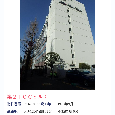
第２ＴＯＣビル
物件番号
754-00188
竣工年
1976年9月
最寄駅
大崎広小路駅
8分 、
不動前駅
9分