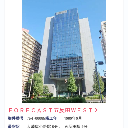
ＦＯＲＥＣＡＳＴ五反田ＷＥＳＴ
物件番号
754-00085
竣工年
1989年9月
最寄駅
大崎広小路駅
6分 、
五反田駅
9分