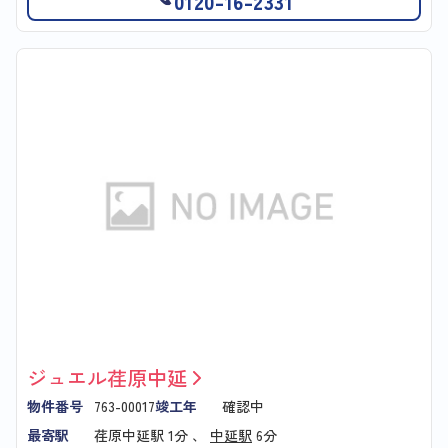
0120-16-2331
ジュエル荏原中延
物件番号
763-00017
竣工年
確認中
最寄駅
荏原中延駅
1分 、
中延駅
6分