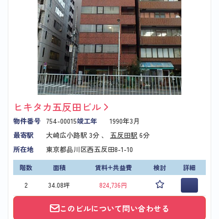
ヒキタカ五反田ビル
物件番号
754-00015
竣工年
1990年3月
最寄駅
大崎広小路駅
3分 、
五反田駅
6分
所在地
東京都品川区西五反田8-1-10
階数
面積
賃料+共益費
検討
詳細
2
34.08坪
824,736円
このビルについて問い合わせる