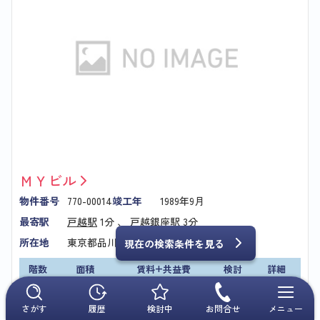
ＭＹビル
物件番号
770-00014
竣工年
1989年9月
最寄駅
戸越駅
1分 、
戸越銀座駅
3分
所在地
東京都品川区平塚1-7-7
現在の検索条件を見る
階数
面積
賃料+共益費
検討
詳細
3
89.23坪
1,325,065円
さがす
履歴
検討中
お問合せ
メニュー