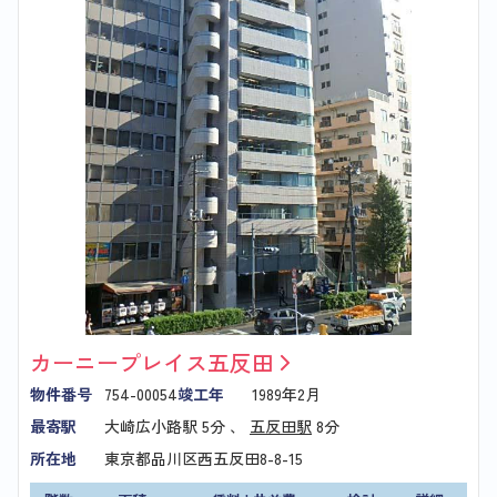
カーニープレイス五反田
物件番号
754-00054
竣工年
1989年2月
最寄駅
大崎広小路駅
5分 、
五反田駅
8分
所在地
東京都品川区西五反田8-8-15