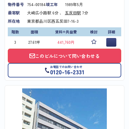
物件番号
754-00184
竣工年
1989年5月
最寄駅
大崎広小路駅
6分 、
五反田駅
7分
所在地
東京都品川区西五反田7-16-3
階数
面積
賃料+共益費
検討
詳細
3
27.61坪
441,760円
このビルについて問い合わせる
お電話でのお問い合わせ
0120-16-2331