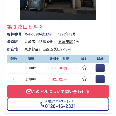
第３花田ビル
物件番号
754-00206
竣工年
1970年12月
最寄駅
大崎広小路駅
6分 、
五反田駅
7分
所在地
東京都品川区西五反田7-15-4
階数
面積
賃料+共益費
検討
詳細
3
27.80坪
489,280円
4
27.80坪
428,120円
このビルについて問い合わせる
お電話でのお問い合わせ
0120-16-2331