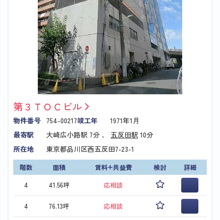
第３ＴＯＣビル
物件番号
754-00217
竣工年
1971年1月
最寄駅
大崎広小路駅
7分 、
五反田駅
10分
所在地
東京都品川区西五反田7-23-1
階数
面積
賃料+共益費
検討
詳細
4
41.56坪
応相談
4
76.13坪
応相談