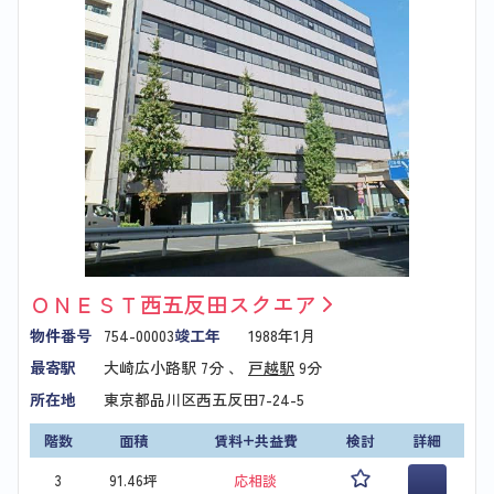
ＯＮＥＳＴ西五反田スクエア
物件番号
754-00003
竣工年
1988年1月
最寄駅
大崎広小路駅
7分 、
戸越駅
9分
所在地
東京都品川区西五反田7-24-5
階数
面積
賃料+共益費
検討
詳細
3
91.46坪
応相談