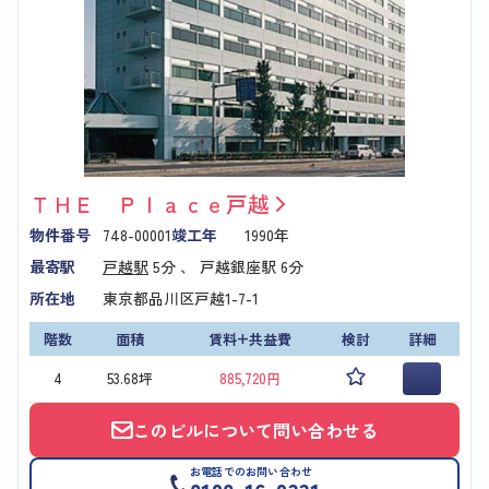
ＴＨＥ Ｐｌａｃｅ戸越
物件番号
748-00001
竣工年
1990年
最寄駅
戸越駅
5分 、
戸越銀座駅
6分
所在地
東京都品川区戸越1-7-1
階数
面積
賃料+共益費
検討
詳細
4
53.68坪
885,720円
このビルについて問い合わせる
お電話でのお問い合わせ