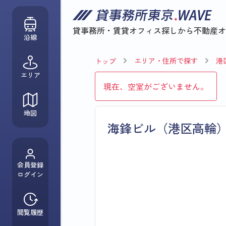
貸事務所・賃貸オフィス探しから
不動産オ
沿線
エリア・住所で探す
港
トップ
エリア
現在、空室がございません。
地図
海鋒ビル（港区高輪
会員登録
ログイン
閲覧履歴