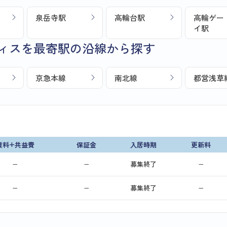
泉岳寺駅
高輪台駅
高輪ゲー
イ駅
ィスを最寄駅の沿線から探す
京急本線
南北線
都営浅草
賃料+共益費
保証金
入居時期
更新料
−
−
募集終了
−
−
−
募集終了
−