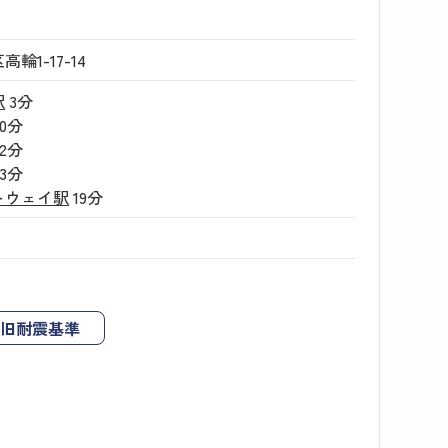
輪1-17-14
駅
3分
10分
12分
13分
トウェイ駅
19分
月
旧耐震基準