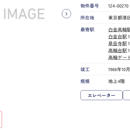
物件番号
124​-​00270
所在地
東京都港区高
最寄駅
白金高輪
白金台駅
泉岳寺駅
高輪台駅
高輪ゲー
竣工
1966年10
規模
地上4階
エレベーター