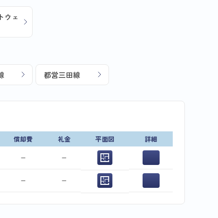
トウェ
線
都営三田線
償却費
礼金
平面図
詳細
−
−
−
−