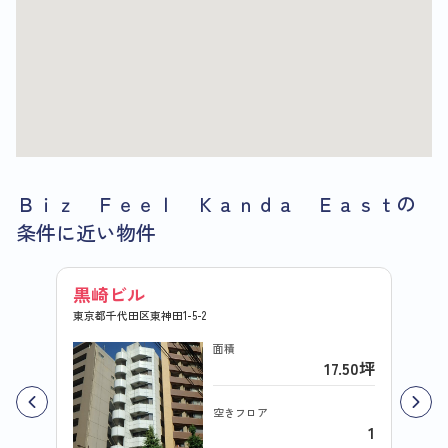
Ｂｉｚ Ｆｅｅｌ Ｋａｎｄａ Ｅａｓｔの
条件に近い物件
黒崎ビル
東神
東京都千代田区東神田1-5-2
東京都千
面積
17.50坪
空きフロア
1