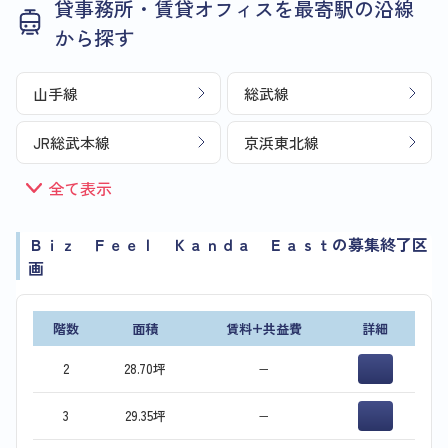
貸事務所・賃貸オフィスを最寄駅の沿線
から探す
山手線
総武線
JR総武本線
京浜東北線
全て表示
Ｂｉｚ Ｆｅｅｌ Ｋａｎｄａ Ｅａｓｔの募集終了区
画
階数
面積
賃料+共益費
詳細
2
28.70坪
−
3
29.35坪
−