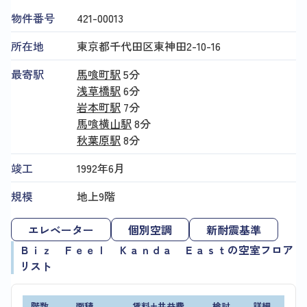
物件番号
421​-​00013
所在地
東京都千代田区東神田2-10-16
最寄駅
馬喰町駅
5分
浅草橋駅
6分
岩本町駅
7分
馬喰横山駅
8分
秋葉原駅
8分
竣工
1992年6月
規模
地上9階
エレベーター
個別空調
新耐震基準
Ｂｉｚ Ｆｅｅｌ Ｋａｎｄａ Ｅａｓｔの空室フロア
リスト
階数
面積
賃料+共益費
検討
詳細