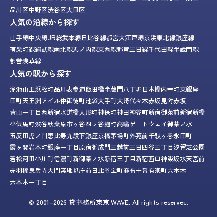
品川区
中野区
渋谷区
大田区
人気の沿線から探す
山手線
中央線
JR総武本線
日比谷線
都営大江戸線
京浜東北線
銀座線
有楽町線
総武線
南北線
丸ノ内線
東西線
都営三田線
千代田線
半蔵門線
都営浅草線
人気の駅から探す
溜池山王
浜松町
品川
表参道
飯田橋
半蔵門
八丁堀
日本橋
内幸町
東銀座
田町
天王洲アイル
仲御徒町
池袋
大手町
大崎
代々木
赤坂見附
赤坂
青山一丁目
西新宿
水道橋
人形町
神保町
神田
神谷町
新宿御苑前
新宿
新橋
小伝馬町
渋谷
秋葉原
市ヶ谷
四ッ谷
麹町
高輪ゲートウェイ
御茶ノ水
五反田
虎ノ門
恵比寿
九段下
銀座
京橋
茅場町
外苑前
千駄ヶ谷
永田町
霞ヶ関
岩本町
銀座一丁目
原宿
御成門
三越前
三田
四谷三丁目
汐留
芝公園
若松河田
小川町
信濃町
新御茶ノ水
新宿三丁目
新宿西口
神楽坂
水天宮前
赤羽橋
泉岳寺
大門
築地
都庁前
日比谷
宝町
麻布十番
有楽町
六本木
六本木一丁目
© 2001–2026
貸事務所東京.WAVE.
All rights reserved.