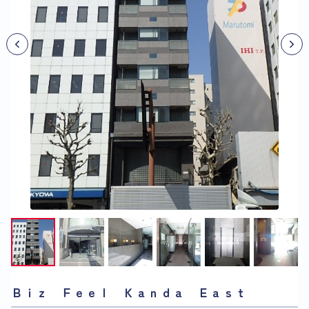
Ｂｉｚ Ｆｅｅｌ Ｋａｎｄａ Ｅａｓｔ