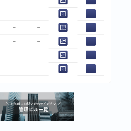
−
−
−
−
−
−
−
−
−
−