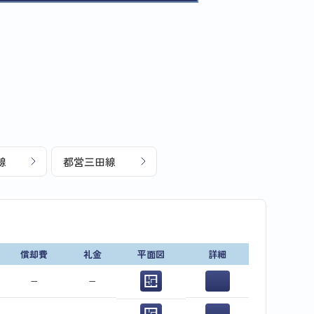
線
都営三田線
償却費
礼金
平面図
詳細
−
−
−
−