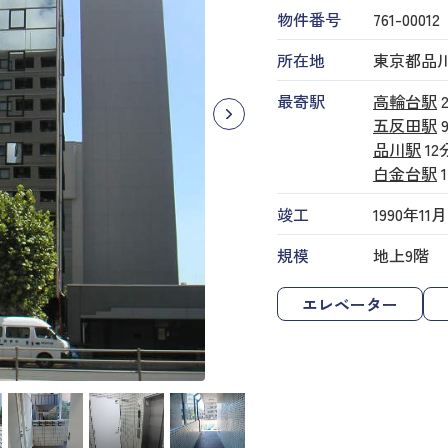
物件番号
761​-​00012
所在地
東京都品川
最寄駅
高輪台駅
五反田駅
品川駅
12
白金台駅
竣工
1990年11月
規模
地上9階
エレベーター