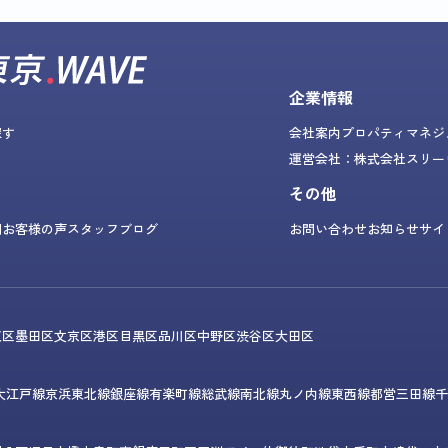
企業情報
探す
会社案内
プロパティマネジ
運営会社：株式会社スリー
その他
問
お客様の声
スタッフブログ
お問い合わせ
お知らせ
サイ
東区
墨田区
文京区
港区
目黒区
品川区
中野区
渋谷区
大田区
大江戸線
京浜東北線
銀座線
有楽町線
総武線
南北線
丸ノ内線
東西線
都営三田線
千