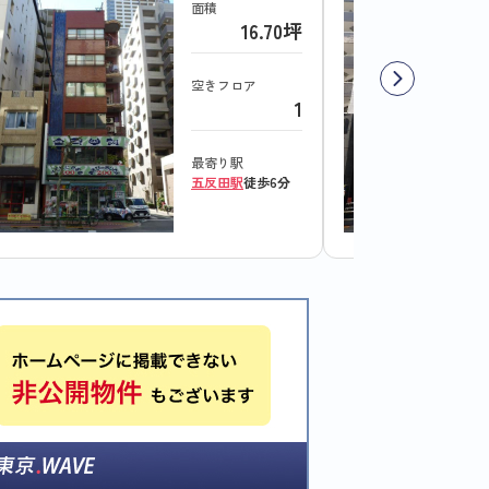
面積
16.70坪
空きフロア
1
最寄り駅
五反田駅
徒歩6分