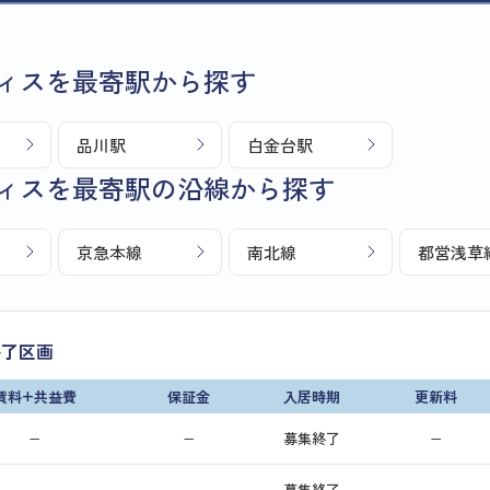
ィスを最寄駅から探す
品川駅
白金台駅
ィスを最寄駅の沿線から探す
京急本線
南北線
都営浅草
終了区画
賃料+共益費
保証金
入居時期
更新料
−
−
募集終了
−
−
−
募集終了
−