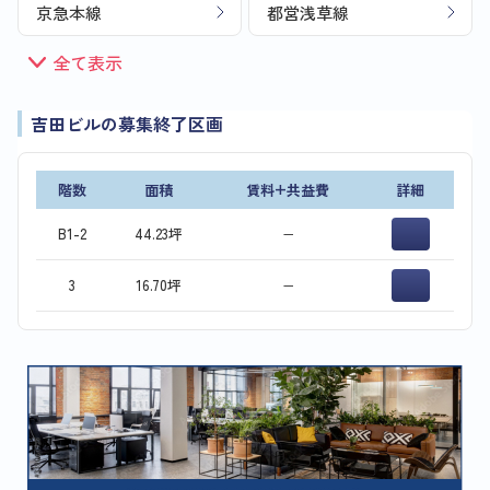
京急本線
都営浅草線
全て表示
吉田ビルの募集終了区画
階数
面積
賃料+共益費
詳細
B1-2
44.23坪
−
3
16.70坪
−