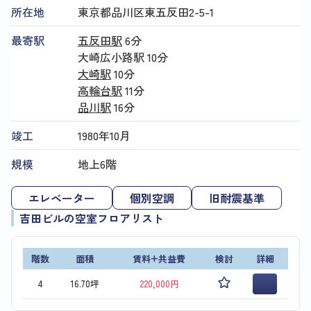
所在地
東京都品川区東五反田2-5-1
最寄駅
五反田駅
6分
大崎広小路駅
10分
大崎駅
10分
高輪台駅
11分
品川駅
16分
竣工
1980年10月
規模
地上6階
エレベーター
個別空調
旧耐震基準
吉田ビルの空室フロアリスト
階数
面積
賃料+共益費
検討
詳細
4
16.70坪
220,000円