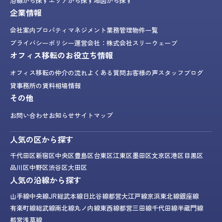
沿線から探す
エリアから探す
地図から探す
企業情報
会社案内
プロパティマネジメント業務
管理物件一覧
プライバシーポリシー
運営会社：株式会社スリーウェーブ
オフィス移転のお役立ち情報
オフィス移転の仲介の流れ
よくある質問
お客様の声
スタッフブログ
貸事務所の賃料相場情報
その他
お問い合わせ
お知らせ
サイトマップ
人気の区から探す
千代田区
新宿区
中央区
豊島区
台東区
江東区
墨田区
文京区
港区
目黒区
品川区
中野区
渋谷区
大田区
人気の沿線から探す
山手線
中央線
JR総武本線
日比谷線
都営大江戸線
京浜東北線
銀座線
有楽町線
総武線
南北線
丸ノ内線
東西線
都営三田線
千代田線
半蔵門線
都営浅草線