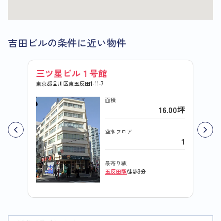
吉田ビルの条件に近い物件
三ツ星ビル１号館
扇寿
東京都品川区東五反田1-11-7
東京都品
面積
16.00坪
空きフロア
1
最寄り駅
五反田駅
徒歩3分