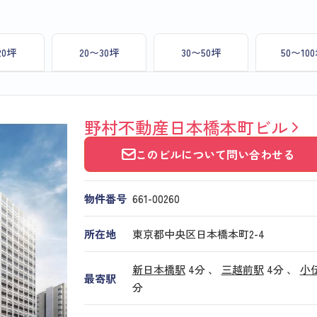
20坪
20〜30坪
30〜50坪
50〜10
野村不動産日本橋本町ビル
このビルについて問い合わせる
物件番号
661​-​00260
所在地
東京都中央区日本橋本町2-4
新日本橋駅
4分 、
三越前駅
4分
、
小
最寄駅
分