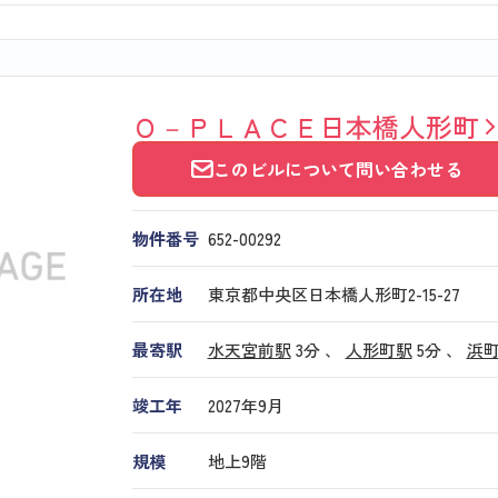
Ｏ－ＰＬＡＣＥ日本橋人形町
このビルについて問い合わせる
物件番号
652​-​00292
所在地
東京都中央区日本橋人形町2-15-27
最寄駅
水天宮前駅
3分 、
人形町駅
5分
、
浜
竣工年
2027年9月
規模
地上9階