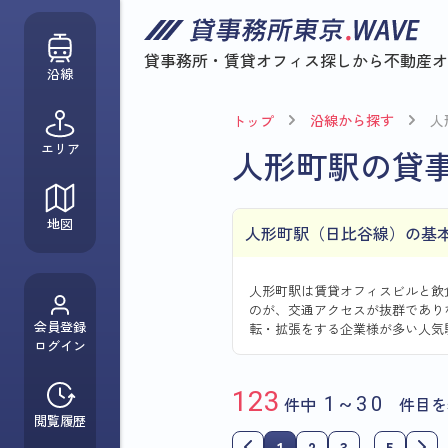
貸事務所・賃貸オフィス探しから
不動産オ
沿線
沿線から探す
人
トップ
エリア
人形町駅の貸
地図
人形町駅（日比谷線）の基
人形町駅は賃貸オフィスビルと飲
のが、交通アクセスが抜群であり
会員登録
転・拡張をする企業様が多い人気
ログイン
123
件中
1~30
件目を
閲覧履歴
1
2
3
…
5