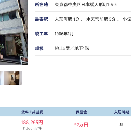
所在地
東京都中央区日本橋人形町1-5-5
最寄駅
人形町駅
1分 、
水天宮前駅
5分
、
小
竣工年
1966年1月
規模
地上5階／地下1階
賃料+共益費
保証金
入居時期
188,265円
92万円
即
11,550円/坪