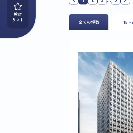
検討
リスト
全ての坪数
15〜