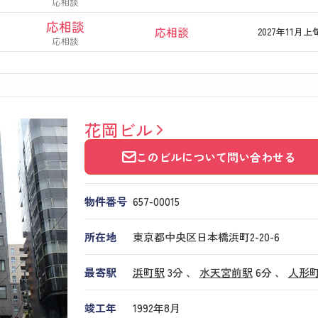
応相談
応相談
応相談
2027年11月上
応相談
花岡ビル
このビルについて問い合わせる
物件番号
657​-​00015
所在地
東京都中央区日本橋浜町2-20-6
最寄駅
浜町駅
3分 、
水天宮前駅
6分
、
人形
竣工年
1992年8月