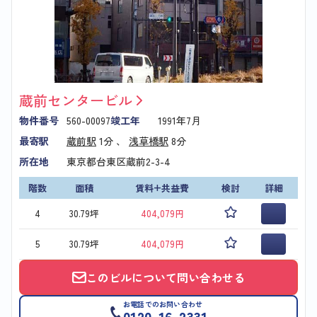
蔵前センタービル
物件番号
560-00097
竣工年
1991年7月
最寄駅
蔵前駅
1分 、
浅草橋駅
8分
所在地
東京都台東区蔵前2-3-4
階数
面積
賃料+共益費
検討
詳細
4
30.79坪
404,079円
5
30.79坪
404,079円
このビルについて問い合わせる
お電話でのお問い合わせ
0120-16-2331