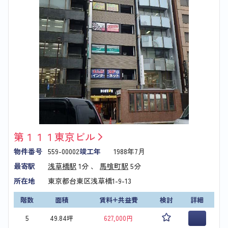
第１１１東京ビル
物件番号
559-00002
竣工年
1988年7月
最寄駅
浅草橋駅
1分 、
馬喰町駅
5分
所在地
東京都台東区浅草橋1-9-13
階数
面積
賃料+共益費
検討
詳細
5
49.84坪
627,000円