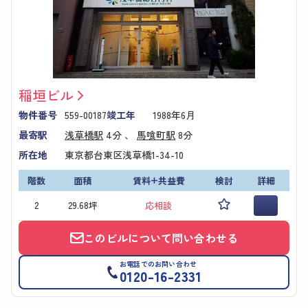
稲垣ビル
物件番号
559-00187
竣工年
1988年6月
最寄駅
浅草橋駅
4分 、
馬喰町駅
8分
所在地
東京都台東区浅草橋1-34-10
階数
面積
賃料+共益費
検討
詳細
2
29.68坪
応相談
このビルについて問い合わせる
お電話でのお問い合わせ
0120-16-2331