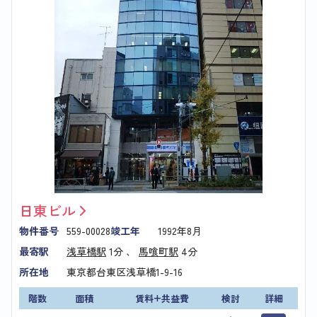
日東ビル
物件番号
559-00028
竣工年
1992年8月
最寄駅
浅草橋駅
1分 、
馬喰町駅
4分
所在地
東京都台東区浅草橋1-9-16
階数
面積
賃料+共益費
検討
詳細