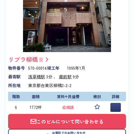
リブラ柳橋Ⅱ
物件番号
570-00014
竣工年
1995年1月
最寄駅
浅草橋駅
3分 、
蔵前駅
9分
所在地
東京都台東区柳橋2-2-2
階数
面積
賃料+共益費
検討
詳細
6
17.72坪
応相談
このビルについて問い合わせる
お電話でのお問い合わせ