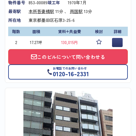
物件番号
853-00089
竣工年
1970年7月
最寄駅
本所吾妻橋駅
11分 、
両国駅
13分
所在地
東京都墨田区石原3-25-6
階数
面積
賃料+共益費
検討
詳細
2
17.27坪
130,015円
このビルについて問い合わせる
お電話でのお問い合わせ
0120-16-2331