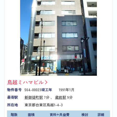
鳥越ミハマビル
物件番号
564-00023
竣工年
1991年1月
最寄駅
新御徒町駅
7分 、
蔵前駅
9分
所在地
東京都台東区鳥越1-4-3
階数
面積
賃料+共益費
検討
詳細