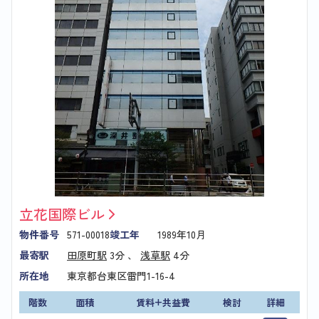
立花国際ビル
物件番号
571-00018
竣工年
1989年10月
最寄駅
田原町駅
3分 、
浅草駅
4分
所在地
東京都台東区雷門1-16-4
階数
面積
賃料+共益費
検討
詳細