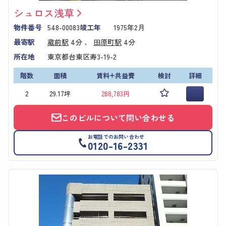
シュロス浅草
物件番号
548-00083
竣工年
1975年2月
最寄駅
蔵前駅
4分 、
田原町駅
4分
所在地
東京都台東区寿3-19-2
階数
面積
賃料+共益費
検討
詳細
2
29.17坪
288,783円
このビルについて問い合わせる
お電話でのお問い合わせ
0120-16-2331