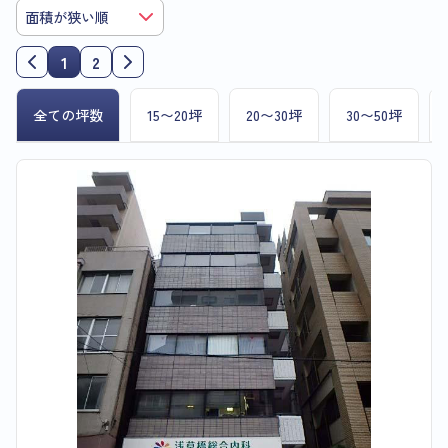
1
2
全ての坪数
15〜20坪
20〜30坪
30〜50坪