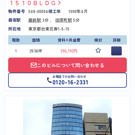
１５１０ＢＬＤＧ
物件番号
548-00094
竣工年
1990年4月
最寄駅
蔵前駅
3分 、
田原町駅
5分
所在地
東京都台東区寿1-5-10
階数
面積
賃料+共益費
検討
詳細
1
29.56坪
390,192円
このビルについて問い合わせる
お電話でのお問い合わせ
0120-16-2331