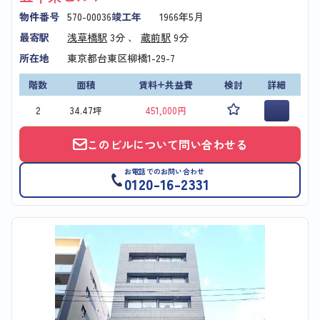
物件番号
570-00036
竣工年
1966年5月
最寄駅
浅草橋駅
3分 、
蔵前駅
9分
所在地
東京都台東区柳橋1-29-7
階数
面積
賃料+共益費
検討
詳細
2
34.47坪
451,000円
このビルについて問い合わせる
お電話でのお問い合わせ
0120-16-2331