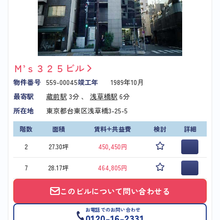
Ｍ’ｓ３２５ビル
物件番号
559-00045
竣工年
1989年10月
最寄駅
蔵前駅
3分 、
浅草橋駅
6分
所在地
東京都台東区浅草橋3-25-5
階数
面積
賃料+共益費
検討
詳細
2
27.30坪
450,450円
7
28.17坪
464,805円
このビルについて問い合わせる
お電話でのお問い合わせ
0120-16-2331