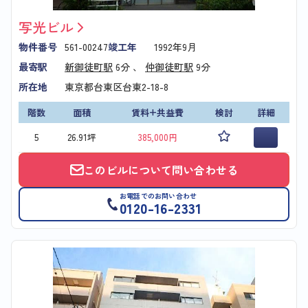
写光ビル
物件番号
561-00247
竣工年
1992年9月
最寄駅
新御徒町駅
6分 、
仲御徒町駅
9分
所在地
東京都台東区台東2-18-8
階数
面積
賃料+共益費
検討
詳細
5
26.91坪
385,000円
このビルについて問い合わせる
お電話でのお問い合わせ
0120-16-2331