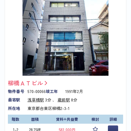
柳橋ＡＴビル
物件番号
570-00066
竣工年
1991年2月
最寄駅
浅草橋駅
3分 、
蔵前駅
8分
所在地
東京都台東区柳橋2-3-1
階数
面積
賃料+共益費
検討
詳細
1-2
28.75坪
583,000円