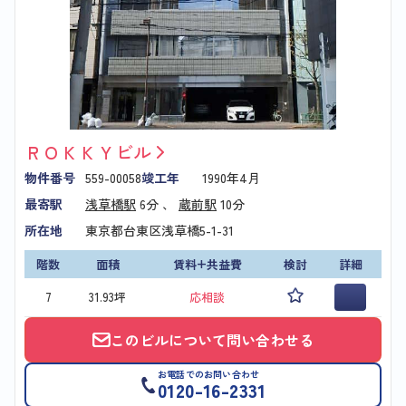
ＲＯＫＫＹビル
物件番号
559-00058
竣工年
1990年4月
最寄駅
浅草橋駅
6分 、
蔵前駅
10分
所在地
東京都台東区浅草橋5-1-31
階数
面積
賃料+共益費
検討
詳細
7
31.93坪
応相談
このビルについて問い合わせる
お電話でのお問い合わせ
0120-16-2331