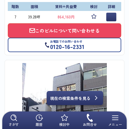
階数
面積
賃料+共益費
検討
詳細
7
39.28坪
864,160円
このビルについて問い合わせる
お電話でのお問い合わせ
0120-16-2331
現在の検索条件を見る
さがす
履歴
検討中
お問合せ
メニュー