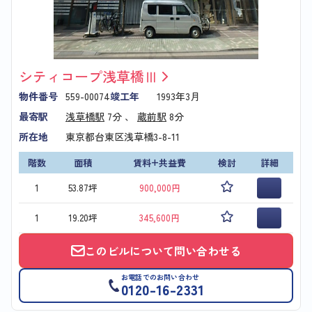
シティコープ浅草橋Ⅲ
物件番号
559-00074
竣工年
1993年3月
最寄駅
浅草橋駅
7分 、
蔵前駅
8分
所在地
東京都台東区浅草橋3-8-11
階数
面積
賃料+共益費
検討
詳細
1
53.87坪
900,000円
1
19.20坪
345,600円
このビルについて問い合わせる
お電話でのお問い合わせ
0120-16-2331