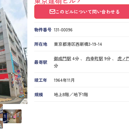
東京建硝ビル
このビルについて問い合わせる
物件番号
131​-​00096
所在地
東京都港区西新橋3-19-14
御成門駅
4分 、
内幸町駅
9分
、
虎ノ
最寄駅
分
竣工年
1964年11月
規模
地上8階／地下1階