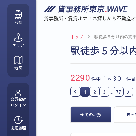
貸事務所・賃貸オフィス探しから
不動産オ
沿線
駅徒歩５分以内の貸
トップ
エリア
駅徒歩５分以
地図
2290
件中
1~30
件目
1
2
3
…
77
会員登録
ログイン
全ての坪数
15〜
閲覧履歴