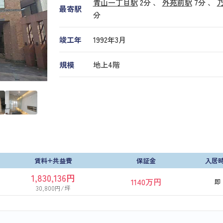
青山一丁目駅
2分 、
外苑前駅
7分
、
最寄駅
分
竣工年
1992年3月
規模
地上4階
賃料+共益費
保証金
入居
1,830,136円
1140万円
即
30,800円/坪