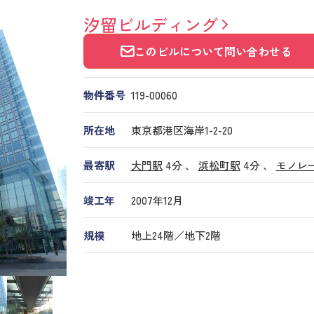
汐留ビルディング
このビルについて問い合わせる
物件番号
119​-​00060
所在地
東京都港区海岸1-2-20
最寄駅
大門駅
4分 、
浜松町駅
4分
、
モノレ
竣工年
2007年12月
規模
地上24階／地下2階