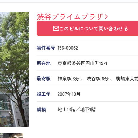
渋谷プライムプラザ
このビルについて問い合わせる
物件番号
156​-​00062
所在地
東京都渋谷区円山町19-1
最寄駅
神泉駅
3分 、
渋谷駅
6分
、
駒場東大
竣工年
2007年10月
規模
地上13階／地下1階