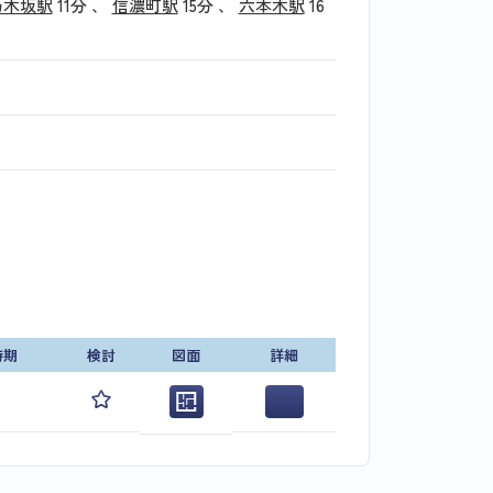
乃木坂駅
11分
、
信濃町駅
15分
、
六本木駅
16
時期
検討
図面
詳細