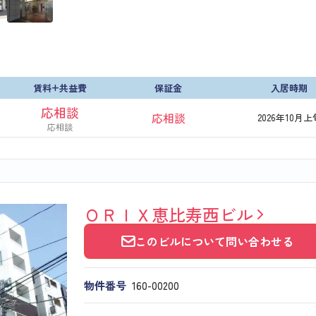
賃料+共益費
保証金
入居時期
応相談
応相談
2026年10月上
応相談
ＯＲＩＸ恵比寿西ビル
このビルについて問い合わせる
物件番号
160​-​00200