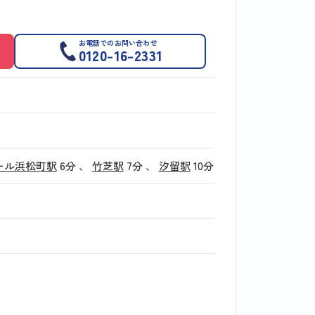
お電話でのお問い合わせ
0120-16-2331
ール浜松町駅
6分
、
竹芝駅
7分
、
汐留駅
10分