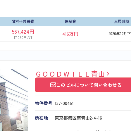
賃料+共益費
保証金
入居時期
567,424円
416万円
2026年12月
17,050円/坪
ＧＯＯＤＷＩＬＬ青山
このビルについて問い合わせる
物件番号
137​-​00451
所在地
東京都港区南青山2-4-16